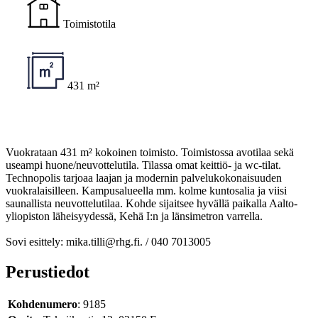
Toimistotila
431 m²
Vuokrataan 431 m² kokoinen toimisto. Toimistossa avotilaa sekä
useampi huone/neuvottelutila. Tilassa omat keittiö- ja wc-tilat.
Technopolis tarjoaa laajan ja modernin palvelukokonaisuuden
vuokralaisilleen. Kampusalueella mm. kolme kuntosalia ja viisi
saunallista neuvottelutilaa. Kohde sijaitsee hyvällä paikalla Aalto-
yliopiston läheisyydessä, Kehä I:n ja länsimetron varrella.
Sovi esittely: mika.tilli@rhg.fi. / 040 7013005
Perustiedot
Kohdenumero
: 9185