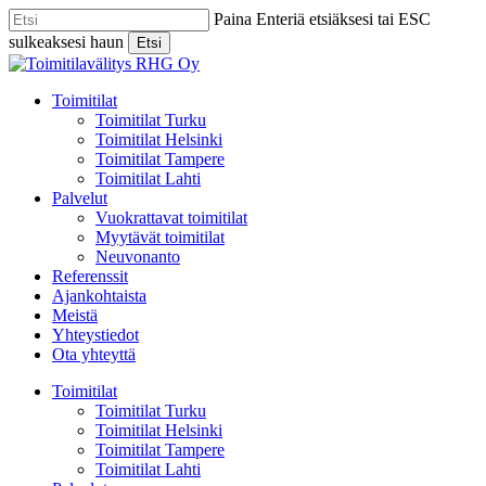
Skip
Paina Enteriä etsiäksesi tai ESC
to
sulkeaksesi haun
Etsi
main
Close
content
Search
Menu
Toimitilat
Toimitilat Turku
Toimitilat Helsinki
Toimitilat Tampere
Toimitilat Lahti
Palvelut
Vuokrattavat toimitilat
Myytävät toimitilat
Neuvonanto
Referenssit
Ajankohtaista
Meistä
Yhteystiedot
Ota yhteyttä
Toimitilat
Toimitilat Turku
Toimitilat Helsinki
Toimitilat Tampere
Toimitilat Lahti