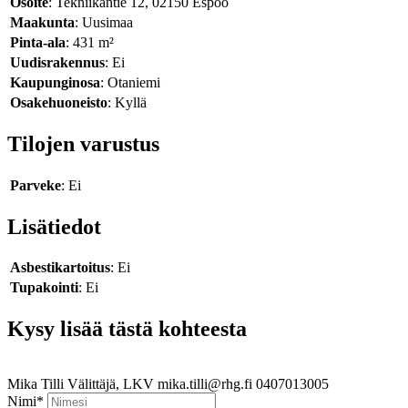
Osoite
: Tekniikantie 12, 02150 Espoo
Maakunta
: Uusimaa
Pinta-ala
: 431 m²
Uudisrakennus
: Ei
Kaupunginosa
: Otaniemi
Osakehuoneisto
: Kyllä
Tilojen varustus
Parveke
: Ei
Lisätiedot
Asbestikartoitus
: Ei
Tupakointi
: Ei
Kysy lisää tästä kohteesta
Mika Tilli
Välittäjä, LKV
mika.tilli@rhg.fi
0407013005
Nimi
*