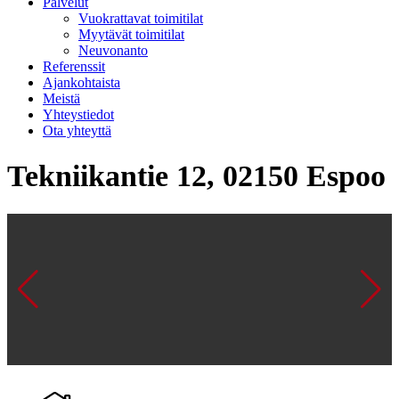
Palvelut
Vuokrattavat toimitilat
Myytävät toimitilat
Neuvonanto
Referenssit
Ajankohtaista
Meistä
Yhteystiedot
Ota yhteyttä
Tekniikantie 12, 02150 Espoo