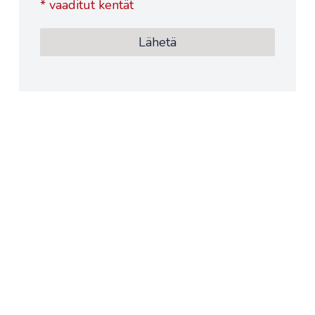
*
vaaditut kentät