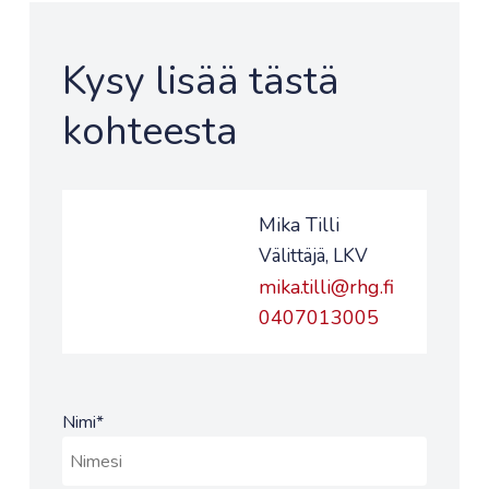
Kysy lisää tästä
kohteesta
Mika Tilli
Välittäjä, LKV
mika.tilli@rhg.fi
0407013005
Nimi
*