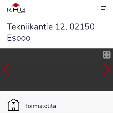
Skip
Menu
to
main
content
Tekniikantie 12, 02150
Espoo
Toimistotila