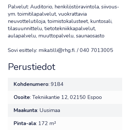
Palvelut: Auditorio, henkilöstöravintola, siivous-
ym. toimitilapalvelut, vuokrattavia
neuvottelutiloja, toimistokalusteet, kuntosali,
tilasuunnittelu, tietotekniikkapalvelut,
aulapalvelu, muuttopalvelu, saunaosasto
Sovi esittely: mika.tilli@rhg.fi. / 040 7013005
Perustiedot
Kohdenumero
: 9184
Osoite
: Tekniikantie 12, 02150 Espoo
Maakunta
: Uusimaa
Pinta-ala
: 172 m²