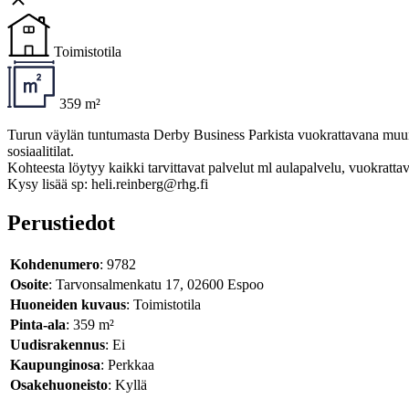
Toimistotila
359 m²
Turun väylän tuntumasta Derby Business Parkista vuokrattavana muunto
sosiaalitilat.
Kohteesta löytyy kaikki tarvittavat palvelut ml aulapalvelu, vuokrattav
Kysy lisää sp: heli.reinberg@rhg.fi
Perustiedot
Kohdenumero
: 9782
Osoite
: Tarvonsalmenkatu 17, 02600 Espoo
Huoneiden kuvaus
: Toimistotila
Pinta-ala
: 359 m²
Uudisrakennus
: Ei
Kaupunginosa
: Perkkaa
Osakehuoneisto
: Kyllä