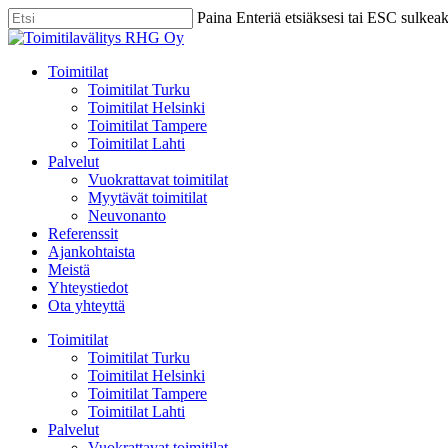
Skip
Paina Enteriä etsiäksesi tai ESC sulkea
to
Close
main
Search
content
Menu
Toimitilat
Toimitilat Turku
Toimitilat Helsinki
Toimitilat Tampere
Toimitilat Lahti
Palvelut
Vuokrattavat toimitilat
Myytävät toimitilat
Neuvonanto
Referenssit
Ajankohtaista
Meistä
Yhteystiedot
Ota yhteyttä
Toimitilat
Toimitilat Turku
Toimitilat Helsinki
Toimitilat Tampere
Toimitilat Lahti
Palvelut
Vuokrattavat toimitilat