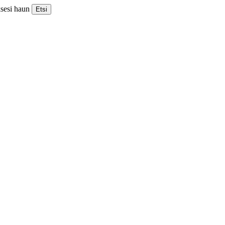
ksesi haun
Etsi