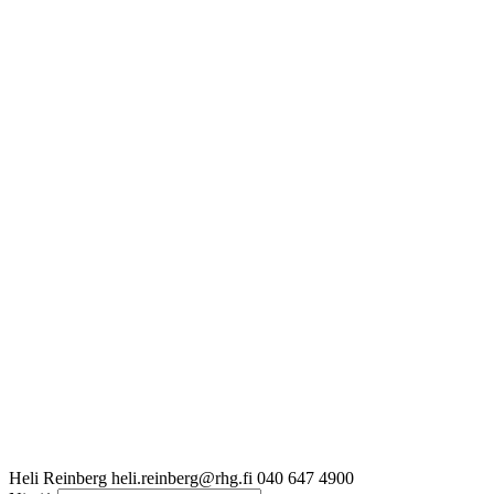
Heli Reinberg
heli.reinberg@rhg.fi
040 647 4900