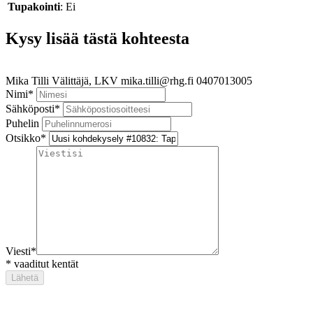
Tupakointi
: Ei
Kysy lisää tästä kohteesta
Mika Tilli
Välittäjä, LKV
mika.tilli@rhg.fi
0407013005
Nimi
*
Sähköposti
*
Puhelin
Otsikko
*
Viesti
*
*
vaaditut kentät