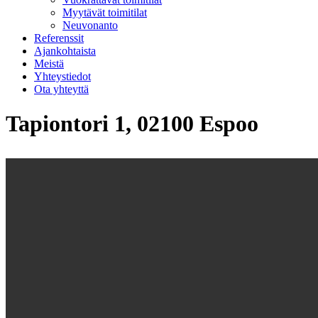
Myytävät toimitilat
Neuvonanto
Referenssit
Ajankohtaista
Meistä
Yhteystiedot
Ota yhteyttä
Tapiontori 1, 02100 Espoo