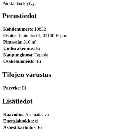
Parkkitilaa löytyy.
Perustiedot
Kohdenumero
: 10832
Osoite
: Tapiontori 1, 02100 Espoo
Pinta-ala
: 310 m²
Uudisrakennus
: Ei
Kaupunginosa
: Tapiola
Osakehuoneisto
: Ei
Tilojen varustus
Parveke
: Ei
Lisätiedot
Kaavoitus
: Asemakaava
Energialuokka
: ei
Asbestikartoitus
: Ei