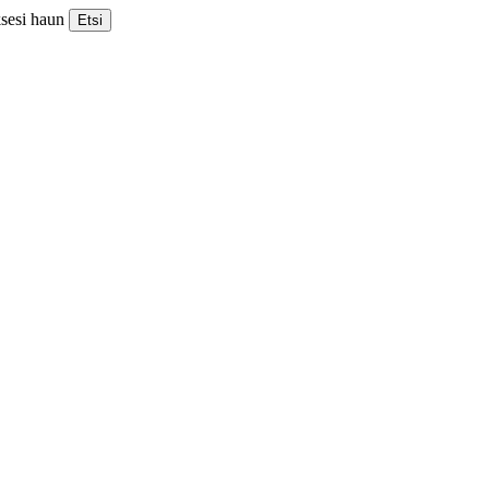
ksesi haun
Etsi