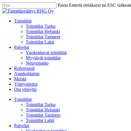
Skip
Paina Enteriä etsiäksesi tai ESC sulkea
to
Close
main
Search
content
Menu
Toimitilat
Toimitilat Turku
Toimitilat Helsinki
Toimitilat Tampere
Toimitilat Lahti
Palvelut
Vuokrattavat toimitilat
Myytävät toimitilat
Neuvonanto
Referenssit
Ajankohtaista
Meistä
Yhteystiedot
Ota yhteyttä
Toimitilat
Toimitilat Turku
Toimitilat Helsinki
Toimitilat Tampere
Toimitilat Lahti
Palvelut
Vuokrattavat toimitilat