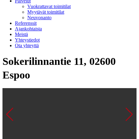
Palvelut
Vuokrattavat toimitilat
Myytävät toimitilat
Neuvonanto
Referenssit
Ajankohtaista
Meistä
Yhteystiedot
Ota yhteyttä
Sokerilinnantie 11, 02600
Espoo