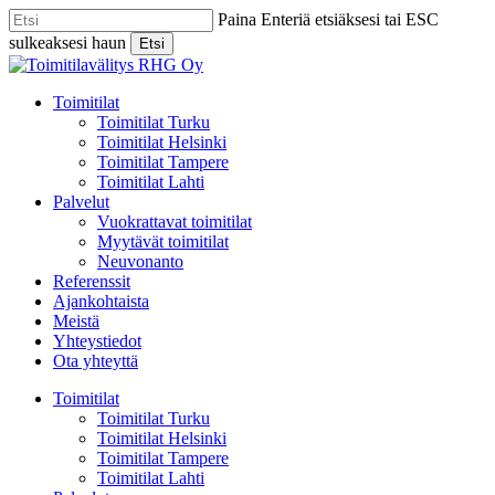
Skip
Paina Enteriä etsiäksesi tai ESC
to
sulkeaksesi haun
Etsi
main
Close
content
Search
Menu
Toimitilat
Toimitilat Turku
Toimitilat Helsinki
Toimitilat Tampere
Toimitilat Lahti
Palvelut
Vuokrattavat toimitilat
Myytävät toimitilat
Neuvonanto
Referenssit
Ajankohtaista
Meistä
Yhteystiedot
Ota yhteyttä
Toimitilat
Toimitilat Turku
Toimitilat Helsinki
Toimitilat Tampere
Toimitilat Lahti