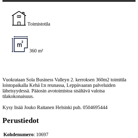
Toimistotila
360 m²
Vuokrataan Sola Business Valleyn 2. kerroksen 360m2 toimitila
loistopaikalla Kehä I:n reunassa, Leppävaaran palveluiden
läheisyydessä. Pääosin avotoimistoa sisältävä valoisa
tilakokonaisuus.
Kysy lisää Jouko Raitanen Helsinki puh. 0504695444
Perustiedot
Kohdenumero
: 10697