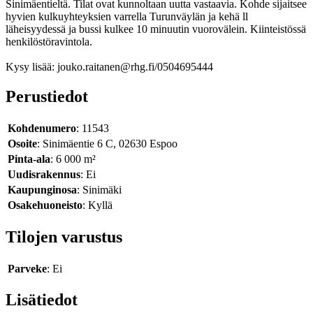
Sinimäentieltä. Tilat ovat kunnoltaan uutta vastaavia. Kohde sijaitsee
hyvien kulkuyhteyksien varrella Turunväylän ja kehä ll
läheisyydessä ja bussi kulkee 10 minuutin vuorovälein. Kiinteistössä
henkilöstöravintola.
Kysy lisää: jouko.raitanen@rhg.fi/0504695444
Perustiedot
Kohdenumero
: 11543
Osoite
: Sinimäentie 6 C, 02630 Espoo
Pinta-ala
: 6 000 m²
Uudisrakennus
: Ei
Kaupunginosa
: Sinimäki
Osakehuoneisto
: Kyllä
Tilojen varustus
Parveke
: Ei
Lisätiedot