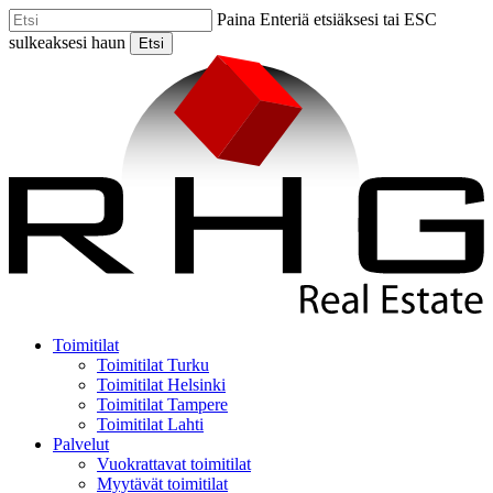
Skip
Paina Enteriä etsiäksesi tai ESC
to
sulkeaksesi haun
Etsi
main
Close
content
Search
Menu
Toimitilat
Toimitilat Turku
Toimitilat Helsinki
Toimitilat Tampere
Toimitilat Lahti
Palvelut
Vuokrattavat toimitilat
Myytävät toimitilat