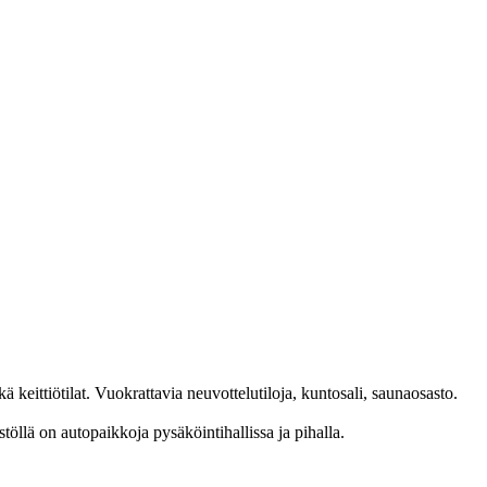
eittiötilat. Vuokrattavia neuvottelutiloja, kuntosali, saunaosasto.
öllä on autopaikkoja pysäköintihallissa ja pihalla.