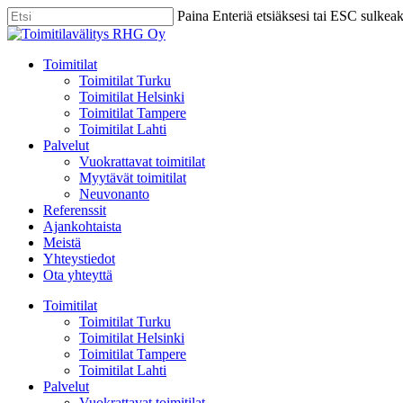
Skip
Paina Enteriä etsiäksesi tai ESC sulkea
to
Close
main
Search
content
Menu
Toimitilat
Toimitilat Turku
Toimitilat Helsinki
Toimitilat Tampere
Toimitilat Lahti
Palvelut
Vuokrattavat toimitilat
Myytävät toimitilat
Neuvonanto
Referenssit
Ajankohtaista
Meistä
Yhteystiedot
Ota yhteyttä
Toimitilat
Toimitilat Turku
Toimitilat Helsinki
Toimitilat Tampere
Toimitilat Lahti
Palvelut
Vuokrattavat toimitilat