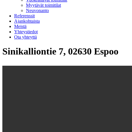
Myytävät toimitilat
Neuvonanto
Referenssit
Ajankohtaista
Meistä
Yhteystiedot
Ota yhteyttä
Sinikalliontie 7, 02630 Espoo