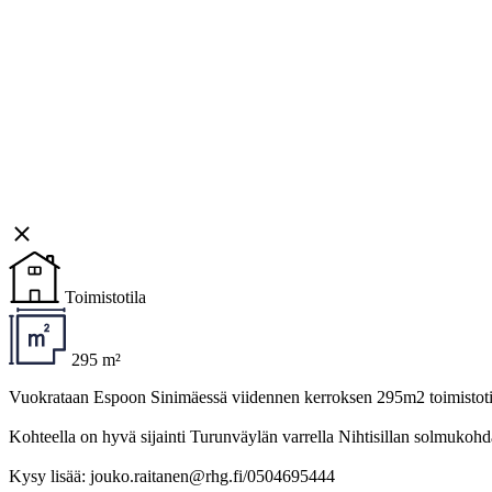
Toimistotila
295 m²
Vuokrataan Espoon Sinimäessä viidennen kerroksen 295m2 toimistotila. 
Kohteella on hyvä sijainti Turunväylän varrella Nihtisillan solmukohd
Kysy lisää: jouko.raitanen@rhg.fi/0504695444