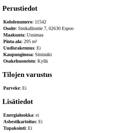
Perustiedot
Kohdenumero
: 11542
Osoite
: Sinikalliontie 7, 02630 Espoo
Maakunta
: Uusimaa
Pinta-ala
: 295 m²
Uudisrakennus
: Ei
Kaupunginosa
: Sinimäki
Osakehuoneisto
: Kyllä
Tilojen varustus
Parveke
: Ei
Lisätiedot
Energialuokka
: ei
Asbestikartoitus
: Ei
Tupakointi
: Ei