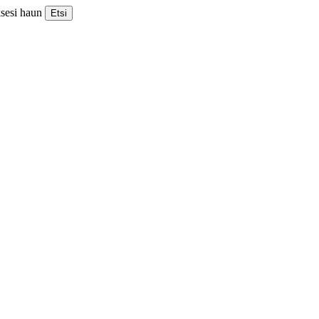
ksesi haun
Etsi