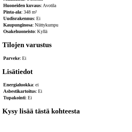
Huoneiden kuvaus
: Avotila
Pinta-ala
: 348 m²
Uudisrakennus
: Ei
Kaupunginosa
: Niittykumpu
Osakehuoneisto
: Kyllä
Tilojen varustus
Parveke
: Ei
Lisätiedot
Energialuokka
: ei
Asbestikartoitus
: Ei
Tupakointi
: Ei
Kysy lisää tästä kohteesta