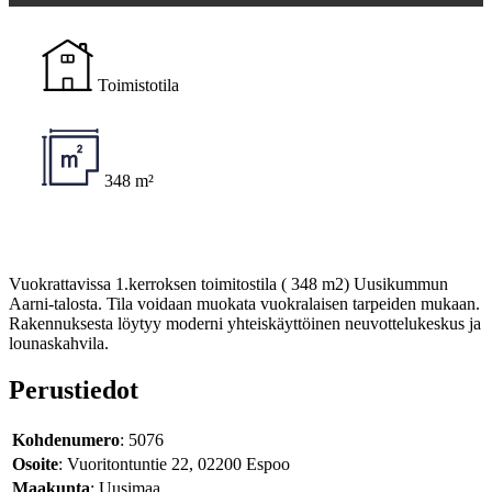
Toimistotila
348 m²
Vuokrattavissa 1.kerroksen toimitostila ( 348 m2) Uusikummun
Aarni-talosta. Tila voidaan muokata vuokralaisen tarpeiden mukaan.
Rakennuksesta löytyy moderni yhteiskäyttöinen neuvottelukeskus ja
lounaskahvila.
Perustiedot
Kohdenumero
: 5076
Osoite
: Vuoritontuntie 22, 02200 Espoo
Maakunta
: Uusimaa