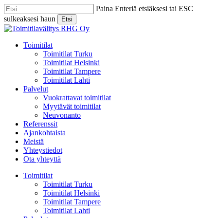
Skip
Paina Enteriä etsiäksesi tai ESC
to
sulkeaksesi haun
Etsi
main
Close
content
Search
Menu
Toimitilat
Toimitilat Turku
Toimitilat Helsinki
Toimitilat Tampere
Toimitilat Lahti
Palvelut
Vuokrattavat toimitilat
Myytävät toimitilat
Neuvonanto
Referenssit
Ajankohtaista
Meistä
Yhteystiedot
Ota yhteyttä
Toimitilat
Toimitilat Turku
Toimitilat Helsinki
Toimitilat Tampere
Toimitilat Lahti