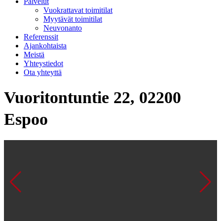
Palvelut
Vuokrattavat toimitilat
Myytävät toimitilat
Neuvonanto
Referenssit
Ajankohtaista
Meistä
Yhteystiedot
Ota yhteyttä
Vuoritontuntie 22, 02200
Espoo