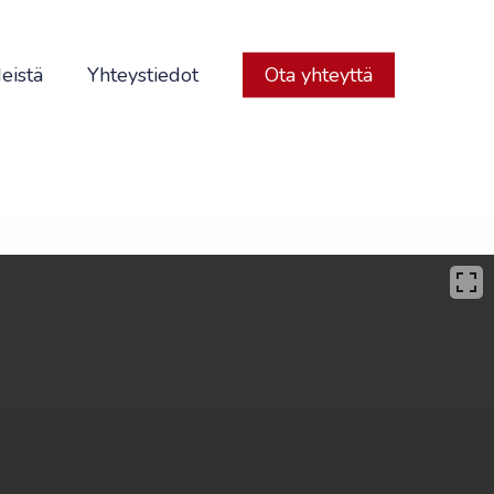
eistä
Yhteystiedot
Ota yhteyttä