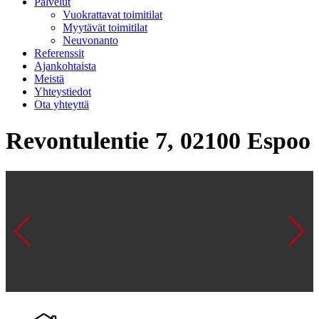
Palvelut
Vuokrattavat toimitilat
Myytävät toimitilat
Neuvonanto
Referenssit
Ajankohtaista
Meistä
Yhteystiedot
Ota yhteyttä
Revontulentie 7, 02100 Espoo