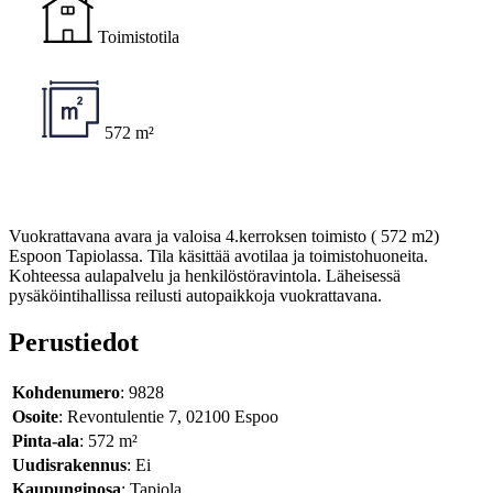
Toimistotila
572 m²
Vuokrattavana avara ja valoisa 4.kerroksen toimisto ( 572 m2)
Espoon Tapiolassa. Tila käsittää avotilaa ja toimistohuoneita.
Kohteessa aulapalvelu ja henkilöstöravintola. Läheisessä
pysäköintihallissa reilusti autopaikkoja vuokrattavana.
Perustiedot
Kohdenumero
: 9828
Osoite
: Revontulentie 7, 02100 Espoo
Pinta-ala
: 572 m²
Uudisrakennus
: Ei
Kaupunginosa
: Tapiola