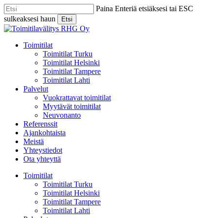
Skip
Paina Enteriä etsiäksesi tai ESC
to
sulkeaksesi haun
Etsi
main
Close
content
Search
Menu
Toimitilat
Toimitilat Turku
Toimitilat Helsinki
Toimitilat Tampere
Toimitilat Lahti
Palvelut
Vuokrattavat toimitilat
Myytävät toimitilat
Neuvonanto
Referenssit
Ajankohtaista
Meistä
Yhteystiedot
Ota yhteyttä
Toimitilat
Toimitilat Turku
Toimitilat Helsinki
Toimitilat Tampere
Toimitilat Lahti