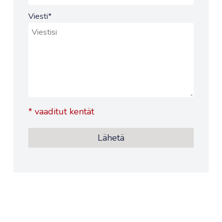
Viesti
*
*
vaaditut kentät