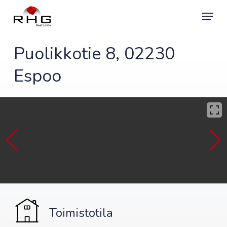
Skip
Menu
to
main
content
Puolikkotie 8, 02230
Espoo
Toimistotila