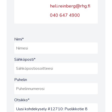
heli.reinberg@rhg.fi
040 647 4900
Nimi
*
Sähköposti
*
Puhelin
Otsikko
*