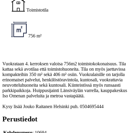
Toimistotila
756 m²
Vuokrataan 4. kerroksen valoisa 756m2 toimistokokonaisuus. Tila
kattaa sekä avotilaa että toimistohuoneita. Tila on myös jaettavissa
kompakteihin 350 m² sekä 406 m² osiin. Vuokralaisille on tarjolla
erinomaiset palvelut, henkilöstöravintola, kuntosali, vuokrattavia
neuvotteluhuoneita sekä kuntosali. Kiinteistössä myös runsaasti
parkkipaikkoja. Huippusijainti Länsiväylän varrella, kauppakeskus
Iso Omenan palveluita ja metroa vastapäätä.
Kysy lisää Jouko Raitanen Helsinki puh. 0504695444
Perustiedot
Kohdenumero
: 10694