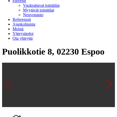
Palvelut
Vuokrattavat toimitilat
Myytävät toimitilat
Neuvonanto
Referenssit
Ajankohtaista
Meistä
Yhteystiedot
Ota yhteyttä
Puolikkotie 8, 02230 Espoo