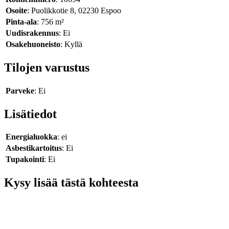
Osoite
: Puolikkotie 8, 02230 Espoo
Pinta-ala
: 756 m²
Uudisrakennus
: Ei
Osakehuoneisto
: Kyllä
Tilojen varustus
Parveke
: Ei
Lisätiedot
Energialuokka
: ei
Asbestikartoitus
: Ei
Tupakointi
: Ei
Kysy lisää tästä kohteesta