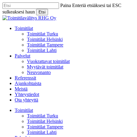
Skip
Paina Enteriä etsiäksesi tai ESC
to
sulkeaksesi haun
Etsi
main
Close
content
Search
Menu
Toimitilat
Toimitilat Turku
Toimitilat Helsinki
Toimitilat Tampere
Toimitilat Lahti
Palvelut
Vuokrattavat toimitilat
Myytävät toimitilat
Neuvonanto
Referenssit
Ajankohtaista
Meistä
Yhteystiedot
Ota yhteyttä
Toimitilat
Toimitilat Turku
Toimitilat Helsinki
Toimitilat Tampere
Toimitilat Lahti