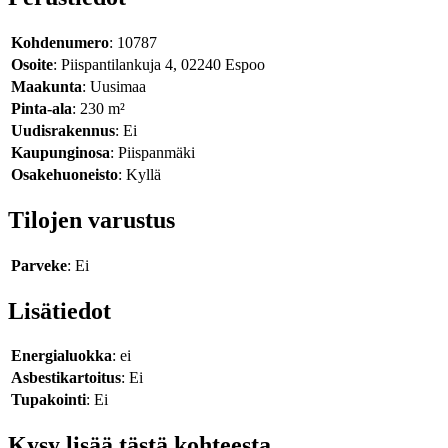
Kohdenumero
: 10787
Osoite
: Piispantilankuja 4, 02240 Espoo
Maakunta
: Uusimaa
Pinta-ala
: 230 m²
Uudisrakennus
: Ei
Kaupunginosa
: Piispanmäki
Osakehuoneisto
: Kyllä
Tilojen varustus
Parveke
: Ei
Lisätiedot
Energialuokka
: ei
Asbestikartoitus
: Ei
Tupakointi
: Ei
Kysy lisää tästä kohteesta