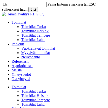
Skip
Paina Enteriä etsiäksesi tai ESC
to
sulkeaksesi haun
Etsi
main
Close
content
Search
Menu
Toimitilat
Toimitilat Turku
Toimitilat Helsinki
Toimitilat Tampere
Toimitilat Lahti
Palvelut
Vuokrattavat toimitilat
Myytävät toimitilat
Neuvonanto
Referenssit
Ajankohtaista
Meistä
Yhteystiedot
Ota yhteyttä
Toimitilat
Toimitilat Turku
Toimitilat Helsinki
Toimitilat Tampere
Toimitilat Lahti