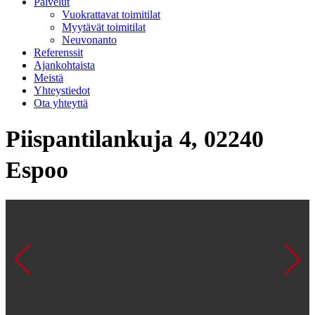
Palvelut
Vuokrattavat toimitilat
Myytävät toimitilat
Neuvonanto
Referenssit
Ajankohtaista
Meistä
Yhteystiedot
Ota yhteyttä
Piispantilankuja 4, 02240
Espoo