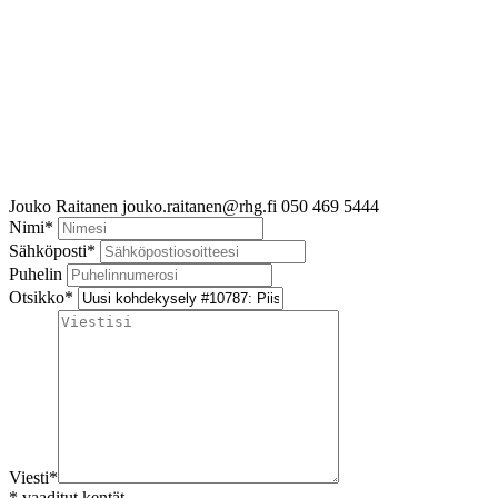
Jouko Raitanen
jouko.raitanen@rhg.fi
050 469 5444
Nimi
*
Sähköposti
*
Puhelin
Otsikko
*
Viesti
*
*
vaaditut kentät