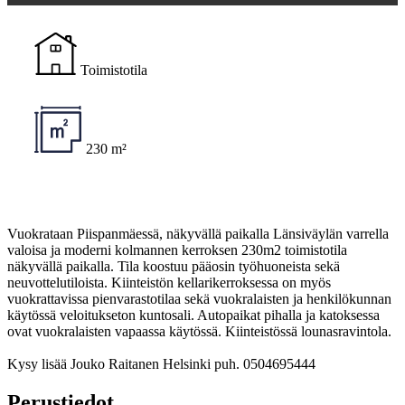
Toimistotila
230 m²
Vuokrataan Piispanmäessä, näkyvällä paikalla Länsiväylän varrella
valoisa ja moderni kolmannen kerroksen 230m2 toimistotila
näkyvällä paikalla. Tila koostuu pääosin työhuoneista sekä
neuvottelutiloista. Kiinteistön kellarikerroksessa on myös
vuokrattavissa pienvarastotilaa sekä vuokralaisten ja henkilökunnan
käytössä veloitukseton kuntosali. Autopaikat pihalla ja katoksessa
ovat vuokralaisten vapaassa käytössä. Kiinteistössä lounasravintola.
Kysy lisää Jouko Raitanen Helsinki puh. 0504695444
Perustiedot