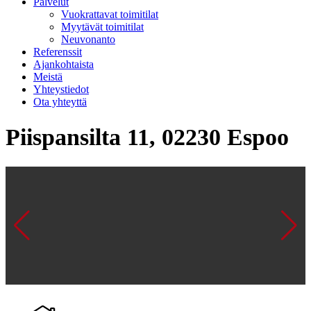
Palvelut
Vuokrattavat toimitilat
Myytävät toimitilat
Neuvonanto
Referenssit
Ajankohtaista
Meistä
Yhteystiedot
Ota yhteyttä
Piispansilta 11, 02230 Espoo