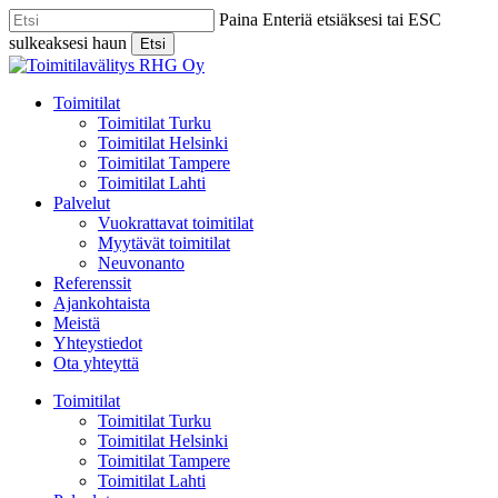
Skip
Paina Enteriä etsiäksesi tai ESC
to
sulkeaksesi haun
Etsi
main
Close
content
Search
Menu
Toimitilat
Toimitilat Turku
Toimitilat Helsinki
Toimitilat Tampere
Toimitilat Lahti
Palvelut
Vuokrattavat toimitilat
Myytävät toimitilat
Neuvonanto
Referenssit
Ajankohtaista
Meistä
Yhteystiedot
Ota yhteyttä
Toimitilat
Toimitilat Turku
Toimitilat Helsinki
Toimitilat Tampere
Toimitilat Lahti