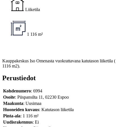
Liiketila
1 116 m²
Kauppakeskus Iso Omenasta vuokrattavana katutason liiketila (
1116 m2).
Perustiedot
Kohdenumero
: 6994
Osoite
: Piispansilta 11, 02230 Espoo
Maakunta
: Uusimaa
Huoneiden kuvaus
: Katutason liiketila
Pinta-ala
: 1 116 m²
Uudisrakennus
: Ei