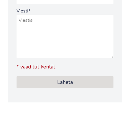
Viesti
*
*
vaaditut kentät