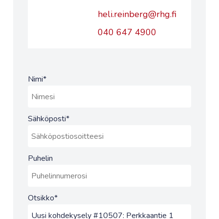
heli.reinberg@rhg.fi
040 647 4900
Nimi
*
Sähköposti
*
Puhelin
Otsikko
*