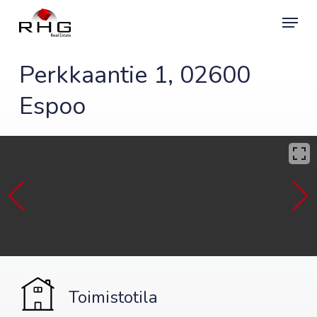
Skip
Menu
to
main
content
Perkkaantie 1, 02600
Espoo
Toimistotila