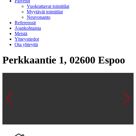
Palvelut
Vuokrattavat toimitilat
Myytävät toimitilat
Neuvonanto
Referenssit
Ajankohtaista
Meistä
Yhteystiedot
Ota yhteyttä
Perkkaantie 1, 02600 Espoo