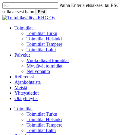
Skip
Paina Enteriä etsiäksesi tai ESC
to
sulkeaksesi haun
Etsi
main
Close
content
Search
Menu
Toimitilat
Toimitilat Turku
Toimitilat Helsinki
Toimitilat Tampere
Toimitilat Lahti
Palvelut
Vuokrattavat toimitilat
Myytävät toimitilat
Neuvonanto
Referenssit
Ajankohtaista
Meistä
Yhteystiedot
Ota yhteyttä
Toimitilat
Toimitilat Turku
Toimitilat Helsinki
Toimitilat Tampere
Toimitilat Lahti