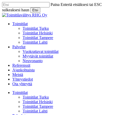
Skip
Paina Enteriä etsiäksesi tai ESC
to
sulkeaksesi haun
Etsi
main
Close
content
Search
Menu
Toimitilat
Toimitilat Turku
Toimitilat Helsinki
Toimitilat Tampere
Toimitilat Lahti
Palvelut
Vuokrattavat toimitilat
Myytävät toimitilat
Neuvonanto
Referenssit
Ajankohtaista
Meistä
Yhteystiedot
Ota yhteyttä
Toimitilat
Toimitilat Turku
Toimitilat Helsinki
Toimitilat Tampere
Toimitilat Lahti