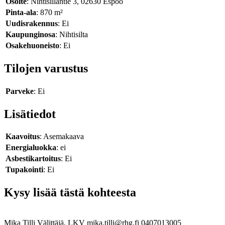
Osoite
: Nihtisillantie 3, 02630 Espoo
Pinta-ala
: 870 m²
Uudisrakennus
: Ei
Kaupunginosa
: Nihtisilta
Osakehuoneisto
: Ei
Tilojen varustus
Parveke
: Ei
Lisätiedot
Kaavoitus
: Asemakaava
Energialuokka
: ei
Asbestikartoitus
: Ei
Tupakointi
: Ei
Kysy lisää tästä kohteesta
Mika Tilli
Välittäjä, LKV
mika.tilli@rhg.fi
0407013005