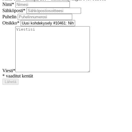
Nimi
*
Sähköposti
*
Puhelin
Otsikko
*
Viesti
*
*
vaaditut kentät