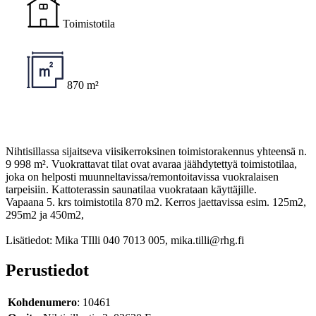
Toimistotila
870 m²
Nihtisillassa sijaitseva viisikerroksinen toimistorakennus yhteensä n.
9 998 m². Vuokrattavat tilat ovat avaraa jäähdytettyä toimistotilaa,
joka on helposti muunneltavissa/remontoitavissa vuokralaisen
tarpeisiin. Kattoterassin saunatilaa vuokrataan käyttäjille.
Vapaana 5. krs toimistotila 870 m2. Kerros jaettavissa esim. 125m2,
295m2 ja 450m2,
Lisätiedot: Mika TIlli 040 7013 005, mika.tilli@rhg.fi
Perustiedot
Kohdenumero
: 10461