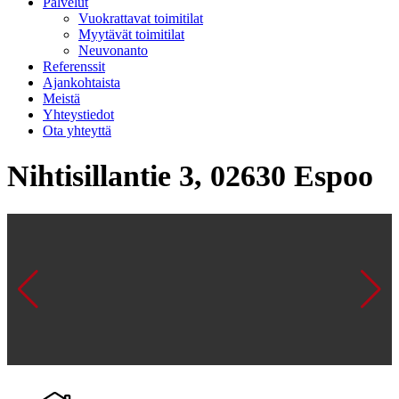
Palvelut
Vuokrattavat toimitilat
Myytävät toimitilat
Neuvonanto
Referenssit
Ajankohtaista
Meistä
Yhteystiedot
Ota yhteyttä
Nihtisillantie 3, 02630 Espoo