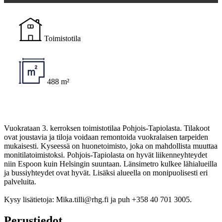
Toimistotila
488 m²
Vuokrataan 3. kerroksen toimistotilaa Pohjois-Tapiolasta. Tilakoot
ovat joustavia ja tiloja voidaan remontoida vuokralaisen tarpeiden
mukaisesti. Kyseessä on huonetoimisto, joka on mahdollista muuttaa
monitilatoimistoksi. Pohjois-Tapiolasta on hyvät liikenneyhteydet
niin Espoon kuin Helsingin suuntaan. Länsimetro kulkee lähialueilla
ja bussiyhteydet ovat hyvät. Lisäksi alueella on monipuolisesti eri
palveluita.
Kysy lisätietoja: Mika.tilli@rhg.fi ja puh +358 40 701 3005.
Perustiedot