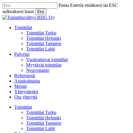
Skip
Paina Enteriä etsiäksesi tai ESC
to
sulkeaksesi haun
Etsi
main
Close
content
Search
Menu
Toimitilat
Toimitilat Turku
Toimitilat Helsinki
Toimitilat Tampere
Toimitilat Lahti
Palvelut
Vuokrattavat toimitilat
Myytävät toimitilat
Neuvonanto
Referenssit
Ajankohtaista
Meistä
Yhteystiedot
Ota yhteyttä
Toimitilat
Toimitilat Turku
Toimitilat Helsinki
Toimitilat Tampere
Toimitilat Lahti