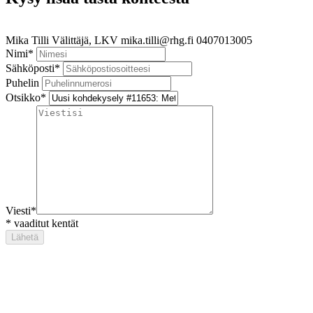
Mika Tilli
Välittäjä, LKV
mika.tilli@rhg.fi
0407013005
Nimi
*
Sähköposti
*
Puhelin
Otsikko
*
Viesti
*
*
vaaditut kentät