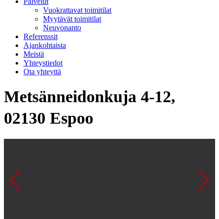
Palvelut
Vuokrattavat toimitilat
Myytävät toimitilat
Neuvonanto
Referenssit
Ajankohtaista
Meistä
Yhteystiedot
Ota yhteyttä
Metsänneidonkuja 4-12,
02130 Espoo