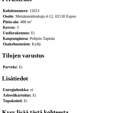
Kohdenumero
: 11653
Osoite
: Metsänneidonkuja 4-12, 02130 Espoo
Pinta-ala
: 488 m²
Kerros
: 3
Uudisrakennus
: Ei
Kaupunginosa
: Pohjois-Tapiola
Osakehuoneisto
: Kyllä
Tilojen varustus
Parveke
: Ei
Lisätiedot
Energialuokka
: ei
Asbestikartoitus
: Ei
Tupakointi
: Ei
Kysy lisää tästä kohteesta