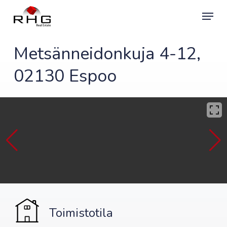
Skip
Menu
to
main
content
Metsänneidonkuja 4-12,
02130 Espoo
Toimistotila