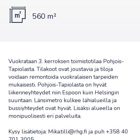
560 m²
Vuokrataan 3. kerroksen toimistotilaa Pohjois-
Tapiolasta. Tilakoot ovat joustavia ja tiloja
voidaan remontoida vuokralaisen tarpeiden
mukaisesti. Pohjois-Tapiolasta on hyvät
liikenneyhteydet niin Espoon kuin Helsingin
suuntaan. Länsimetro kulkee lähialueilla ja
bussiyhteydet ovat hyvät. Lisäksi alueella on
monipuolisesti eri palveluita.
Kysy lisätietoja: Mika.tilli@rhg.fi ja puh +358 40
701 3005.