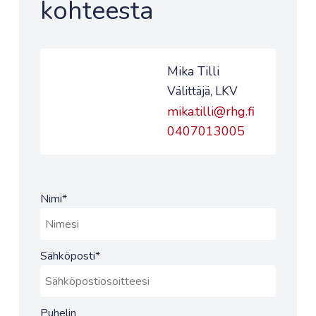
kohteesta
Mika Tilli
Välittäjä, LKV
mika.tilli@rhg.fi
0407013005
Nimi
*
Sähköposti
*
Puhelin