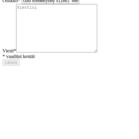
Otsikko
*
Viesti
*
*
vaaditut kentät