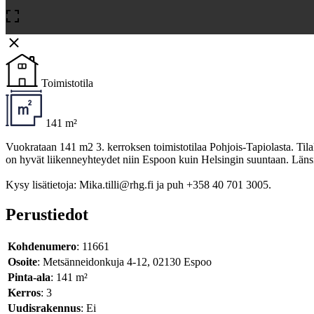
Toimistotila
141 m²
Vuokrataan 141 m2 3. kerroksen toimistotilaa Pohjois-Tapiolasta. Tilak
on hyvät liikenneyhteydet niin Espoon kuin Helsingin suuntaan. Länsime
Kysy lisätietoja: Mika.tilli@rhg.fi ja puh +358 40 701 3005.
Perustiedot
Kohdenumero
: 11661
Osoite
: Metsänneidonkuja 4-12, 02130 Espoo
Pinta-ala
: 141 m²
Kerros
: 3
Uudisrakennus
: Ei