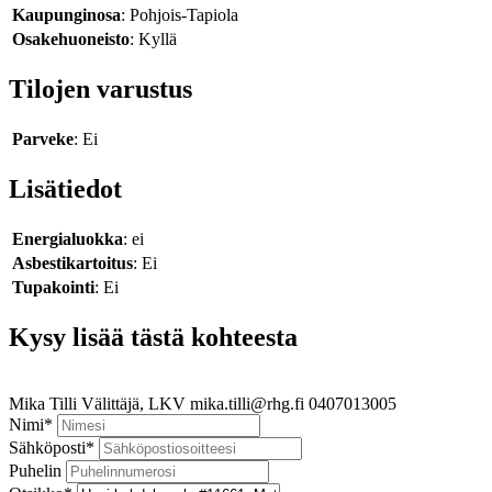
Kaupunginosa
: Pohjois-Tapiola
Osakehuoneisto
: Kyllä
Tilojen varustus
Parveke
: Ei
Lisätiedot
Energialuokka
: ei
Asbestikartoitus
: Ei
Tupakointi
: Ei
Kysy lisää tästä kohteesta
Mika Tilli
Välittäjä, LKV
mika.tilli@rhg.fi
0407013005
Nimi
*
Sähköposti
*
Puhelin