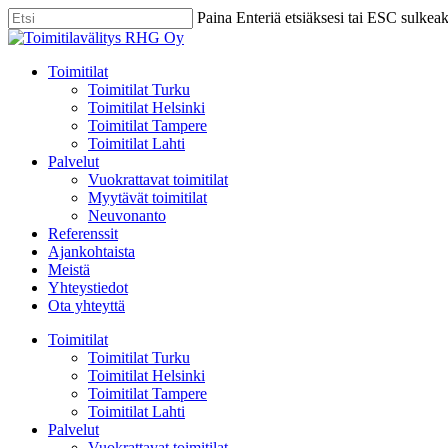
Skip
Paina Enteriä etsiäksesi tai ESC sulkea
to
Close
main
Search
content
Menu
Toimitilat
Toimitilat Turku
Toimitilat Helsinki
Toimitilat Tampere
Toimitilat Lahti
Palvelut
Vuokrattavat toimitilat
Myytävät toimitilat
Neuvonanto
Referenssit
Ajankohtaista
Meistä
Yhteystiedot
Ota yhteyttä
Toimitilat
Toimitilat Turku
Toimitilat Helsinki
Toimitilat Tampere
Toimitilat Lahti
Palvelut
Vuokrattavat toimitilat