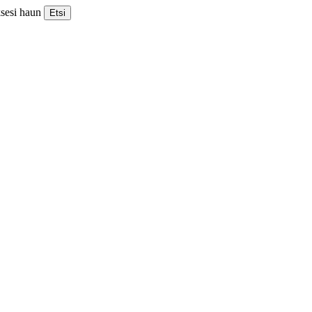
ksesi haun
Etsi