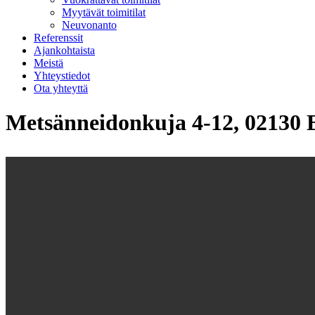
Myytävät toimitilat
Neuvonanto
Referenssit
Ajankohtaista
Meistä
Yhteystiedot
Ota yhteyttä
Metsänneidonkuja 4-12, 02130 