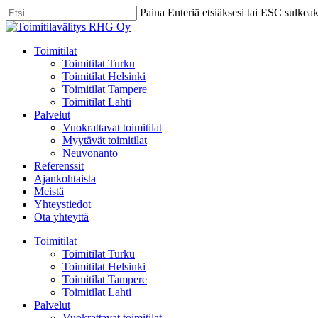
Skip
Paina Enteriä etsiäksesi tai ESC sulkea
to
Close
main
Search
content
Menu
Toimitilat
Toimitilat Turku
Toimitilat Helsinki
Toimitilat Tampere
Toimitilat Lahti
Palvelut
Vuokrattavat toimitilat
Myytävät toimitilat
Neuvonanto
Referenssit
Ajankohtaista
Meistä
Yhteystiedot
Ota yhteyttä
Toimitilat
Toimitilat Turku
Toimitilat Helsinki
Toimitilat Tampere
Toimitilat Lahti
Palvelut
Vuokrattavat toimitilat