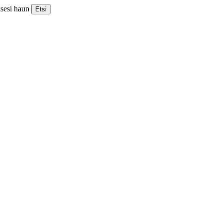
ksesi haun
Etsi