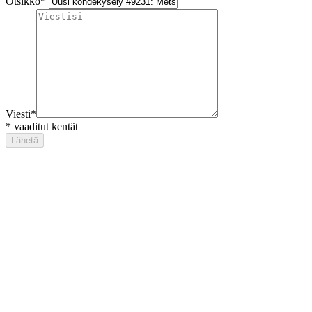
Otsikko
*
Viesti
*
*
vaaditut kentät