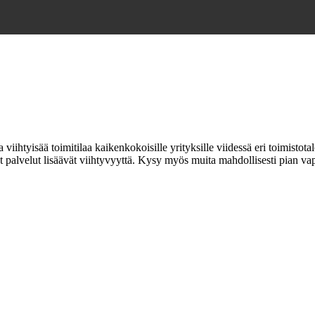
iihtyisää toimitilaa kaikenkokoisille yrityksille viidessä eri toimistot
t palvelut lisäävät viihtyvyyttä. Kysy myös muita mahdollisesti pian vap