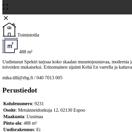
Toimistotila
488 m²
Uudistunut Spektri tarjoaa koko skaalan muuntojoustavaa, modernia ja v
toiveiden mukaiseksi. Erinomainen sijainti Kehä I:n varrella ja kattava
mika.tilli@rhg.fi / 040 7013 005
Perustiedot
Kohdenumero
: 9231
Osoite
: Metsänneidonkuja 12, 02130 Espoo
Maakunta
: Uusimaa
Pinta-ala
: 488 m²
Uudisrakennus
: Ei