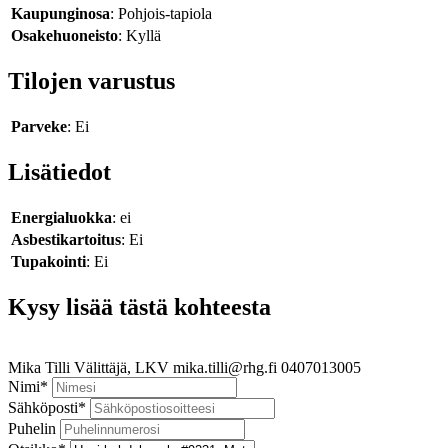
Kaupunginosa
: Pohjois-tapiola
Osakehuoneisto
: Kyllä
Tilojen varustus
Parveke
: Ei
Lisätiedot
Energialuokka
: ei
Asbestikartoitus
: Ei
Tupakointi
: Ei
Kysy lisää tästä kohteesta
Mika Tilli
Välittäjä, LKV
mika.tilli@rhg.fi
0407013005
Nimi
*
Sähköposti
*
Puhelin