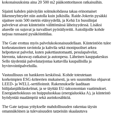
kokonaisuuksista aina 20 500 m2 pääkonttoritason ratkaisuihin.
Sijainti kahden pääväylän solmukohdassa takaa erinomaiset
liikenneyhteydet niin autolla kuin julkisilla. Raide-Jokerin pysäkki
sijaitsee noin 500 metrin etäisyydellä, ja Kehä I:n bussilinjat
palvelevat aivan kiinteistön välittömässä läheisyydessä. Lisäksi
alueelle on sujuvat ja turvalliset pyöräilyreitit. Autoilijoille kohde
tarjoaa runsaasti pysäköintitilaa.
The Gate erottuu myös palvelukokonaisuudellaan. Kiinteistöön tulee
korkeatasoinen ravintola ja kahvila sekä monipuoliset arkea
helpottavat palvelut, kuten pakettiautomaatti, pesulapalvelut,
hieronta, takeaway-ratkaisut ja autonpesu. Läheinen kauppakeskus
Sello täydentää palvelutarjontaa kattavilla kaupallisilla ja
hyvinvointipalveluilla.
Vastuullisuus on hankkeen keskiössä. Kohde toteutetaan
korkeimpien ESG-kriteerien mukaisesti, ja sen suunnittelua ohjaavat
LEED- ja WELL-sertifioinnit. Rakennukselle laaditaan
hiilijalanjälkilaskelmat, ja se täyttää EU-taksonomian vaatimukset.
Energiatehokkuus on huippuluokkaa (energialuokka A), ja kiinteistö
hyödyntää maalämpöä sekä aurinkosähköä.
The Gate tarjoaa yritykselle mahdollisuuden rakentaa täysin
omannäköinen ja tulevaisuuden tarpeisiin skaalautuva