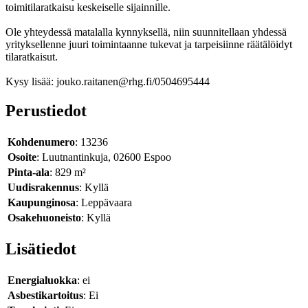
toimitilaratkaisu keskeiselle sijainnille.
Ole yhteydessä matalalla kynnyksellä, niin suunnitellaan yhdessä
yrityksellenne juuri toimintaanne tukevat ja tarpeisiinne räätälöidyt
tilaratkaisut.
Kysy lisää: jouko.raitanen@rhg.fi/0504695444
Perustiedot
Kohdenumero
: 13236
Osoite
: Luutnantinkuja, 02600 Espoo
Pinta-ala
: 829 m²
Uudisrakennus
: Kyllä
Kaupunginosa
: Leppävaara
Osakehuoneisto
: Kyllä
Lisätiedot
Energialuokka
: ei
Asbestikartoitus
: Ei