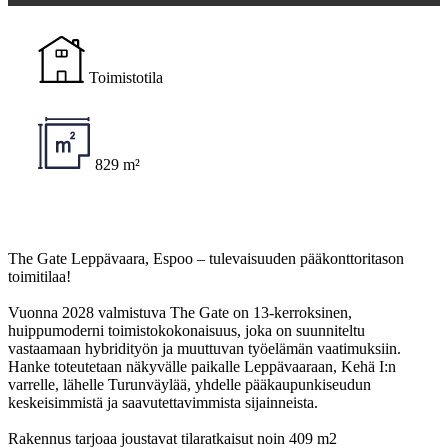
Toimistotila
829 m²
The Gate Leppävaara, Espoo – tulevaisuuden pääkonttoritason
toimitilaa!
Vuonna 2028 valmistuva The Gate on 13-kerroksinen,
huippumoderni toimistokokonaisuus, joka on suunniteltu
vastaamaan hybridityön ja muuttuvan työelämän vaatimuksiin.
Hanke toteutetaan näkyvälle paikalle Leppävaaraan, Kehä I:n
varrelle, lähelle Turunväylää, yhdelle pääkaupunkiseudun
keskeisimmistä ja saavutettavimmista sijainneista.
Rakennus tarjoaa joustavat tilaratkaisut noin 409 m2