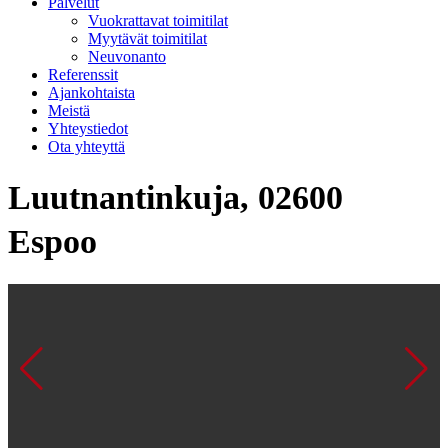
Palvelut
Vuokrattavat toimitilat
Myytävät toimitilat
Neuvonanto
Referenssit
Ajankohtaista
Meistä
Yhteystiedot
Ota yhteyttä
Luutnantinkuja, 02600
Espoo