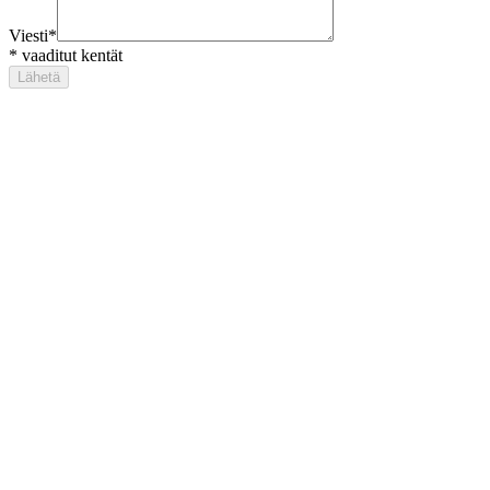
Viesti
*
*
vaaditut kentät