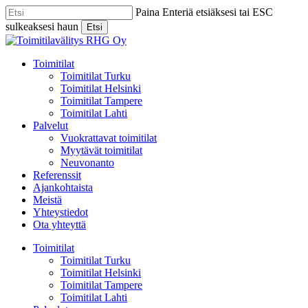
Skip
Paina Enteriä etsiäksesi tai ESC
to
sulkeaksesi haun
Etsi
main
Close
content
Search
Menu
Toimitilat
Toimitilat Turku
Toimitilat Helsinki
Toimitilat Tampere
Toimitilat Lahti
Palvelut
Vuokrattavat toimitilat
Myytävät toimitilat
Neuvonanto
Referenssit
Ajankohtaista
Meistä
Yhteystiedot
Ota yhteyttä
Toimitilat
Toimitilat Turku
Toimitilat Helsinki
Toimitilat Tampere
Toimitilat Lahti