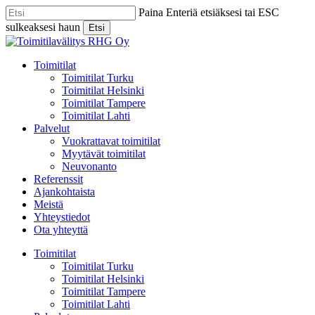
Skip
Paina Enteriä etsiäksesi tai ESC
to
sulkeaksesi haun
Etsi
main
Close
content
Search
Menu
Toimitilat
Toimitilat Turku
Toimitilat Helsinki
Toimitilat Tampere
Toimitilat Lahti
Palvelut
Vuokrattavat toimitilat
Myytävät toimitilat
Neuvonanto
Referenssit
Ajankohtaista
Meistä
Yhteystiedot
Ota yhteyttä
Toimitilat
Toimitilat Turku
Toimitilat Helsinki
Toimitilat Tampere
Toimitilat Lahti