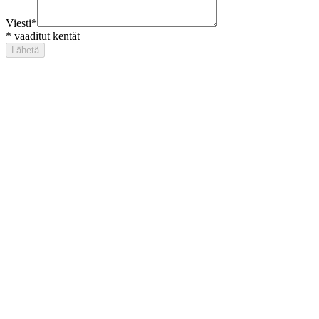
Viesti
*
*
vaaditut kentät