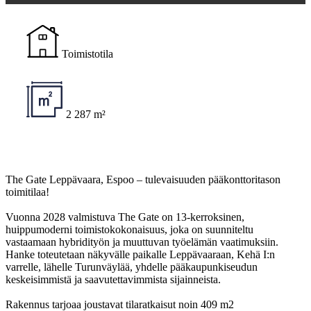
Toimistotila
2 287 m²
The Gate Leppävaara, Espoo – tulevaisuuden pääkonttoritason
toimitilaa!
Vuonna 2028 valmistuva The Gate on 13-kerroksinen,
huippumoderni toimistokokonaisuus, joka on suunniteltu
vastaamaan hybridityön ja muuttuvan työelämän vaatimuksiin.
Hanke toteutetaan näkyvälle paikalle Leppävaaraan, Kehä I:n
varrelle, lähelle Turunväylää, yhdelle pääkaupunkiseudun
keskeisimmistä ja saavutettavimmista sijainneista.
Rakennus tarjoaa joustavat tilaratkaisut noin 409 m2