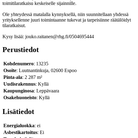
toimitilaratkaisu keskeiselle sijainnille.
Ole yhteydessä matalalla kynnyksellä, niin suunnitellaan yhdessä
yrityksellenne juuri toimintaanne tukevat ja tarpeisiinne räätälöidyt
tilaratkaisut.
Kysy lisää: jouko.raitanen@rhg.fi/0504695444
Perustiedot
Kohdenumero
: 13235
Osoite
: Luutnantinkuja, 02600 Espoo
Pinta-ala
: 2 287 m²
Uudisrakennus
: Kyllä
Kaupunginosa
: Leppävaara
Osakehuoneisto
: Kyllä
Lisätiedot
Energialuokka
: ei
Asbestikartoitus
: Ei