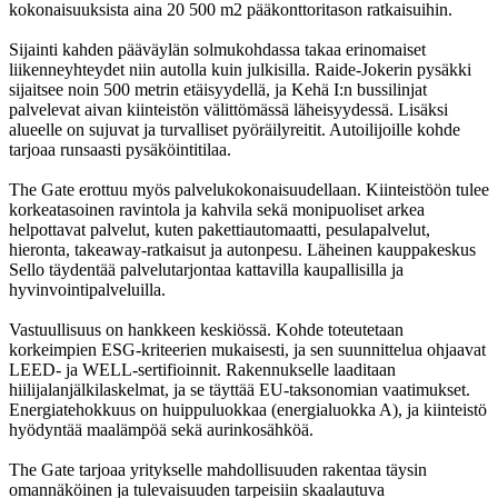
kokonaisuuksista aina 20 500 m2 pääkonttoritason ratkaisuihin.
Sijainti kahden pääväylän solmukohdassa takaa erinomaiset
liikenneyhteydet niin autolla kuin julkisilla. Raide-Jokerin pysäkki
sijaitsee noin 500 metrin etäisyydellä, ja Kehä I:n bussilinjat
palvelevat aivan kiinteistön välittömässä läheisyydessä. Lisäksi
alueelle on sujuvat ja turvalliset pyöräilyreitit. Autoilijoille kohde
tarjoaa runsaasti pysäköintitilaa.
The Gate erottuu myös palvelukokonaisuudellaan. Kiinteistöön tulee
korkeatasoinen ravintola ja kahvila sekä monipuoliset arkea
helpottavat palvelut, kuten pakettiautomaatti, pesulapalvelut,
hieronta, takeaway-ratkaisut ja autonpesu. Läheinen kauppakeskus
Sello täydentää palvelutarjontaa kattavilla kaupallisilla ja
hyvinvointipalveluilla.
Vastuullisuus on hankkeen keskiössä. Kohde toteutetaan
korkeimpien ESG-kriteerien mukaisesti, ja sen suunnittelua ohjaavat
LEED- ja WELL-sertifioinnit. Rakennukselle laaditaan
hiilijalanjälkilaskelmat, ja se täyttää EU-taksonomian vaatimukset.
Energiatehokkuus on huippuluokkaa (energialuokka A), ja kiinteistö
hyödyntää maalämpöä sekä aurinkosähköä.
The Gate tarjoaa yritykselle mahdollisuuden rakentaa täysin
omannäköinen ja tulevaisuuden tarpeisiin skaalautuva