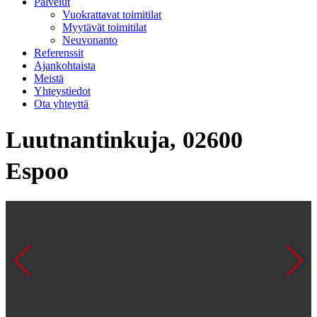
Palvelut
Vuokrattavat toimitilat
Myytävät toimitilat
Neuvonanto
Referenssit
Ajankohtaista
Meistä
Yhteystiedot
Ota yhteyttä
Luutnantinkuja, 02600
Espoo