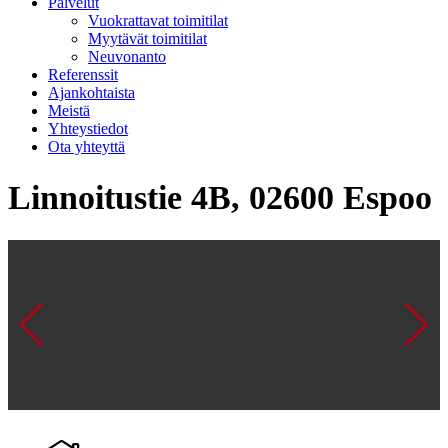
Palvelut
Vuokrattavat toimitilat
Myytävät toimitilat
Neuvonanto
Referenssit
Ajankohtaista
Meistä
Yhteystiedot
Ota yhteyttä
Linnoitustie 4B, 02600 Espoo