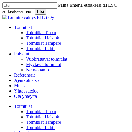
Skip
Paina Enteriä etsiäksesi tai ESC
to
sulkeaksesi haun
Etsi
main
Close
content
Search
Menu
Toimitilat
Toimitilat Turku
Toimitilat Helsinki
Toimitilat Tampere
Toimitilat Lahti
Palvelut
Vuokrattavat toimitilat
Myytävät toimitilat
Neuvonanto
Referenssit
Ajankohtaista
Meistä
Yhteystiedot
Ota yhteyttä
Toimitilat
Toimitilat Turku
Toimitilat Helsinki
Toimitilat Tampere
Toimitilat Lahti