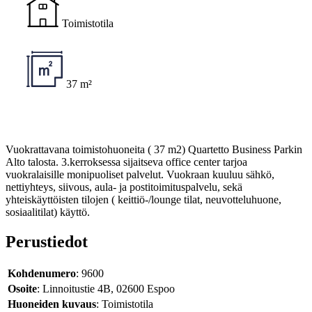
Toimistotila
37 m²
Vuokrattavana toimistohuoneita ( 37 m2) Quartetto Business Parkin
Alto talosta. 3.kerroksessa sijaitseva office center tarjoa
vuokralaisille monipuoliset palvelut. Vuokraan kuuluu sähkö,
nettiyhteys, siivous, aula- ja postitoimituspalvelu, sekä
yhteiskäyttöisten tilojen ( keittiö-/lounge tilat, neuvotteluhuone,
sosiaalitilat) käyttö.
Perustiedot
Kohdenumero
: 9600
Osoite
: Linnoitustie 4B, 02600 Espoo
Huoneiden kuvaus
: Toimistotila