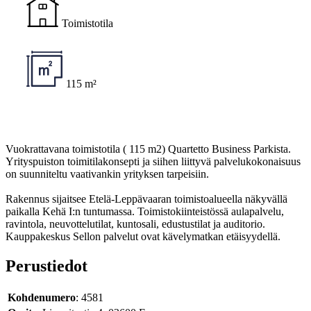
Toimistotila
115 m²
Vuokrattavana toimistotila ( 115 m2) Quartetto Business Parkista.
Yrityspuiston toimitilakonsepti ja siihen liittyvä palvelukokonaisuus
on suunniteltu vaativankin yrityksen tarpeisiin.
Rakennus sijaitsee Etelä-Leppävaaran toimistoalueella näkyvällä
paikalla Kehä I:n tuntumassa. Toimistokiinteistössä aulapalvelu,
ravintola, neuvottelutilat, kuntosali, edustustilat ja auditorio.
Kauppakeskus Sellon palvelut ovat kävelymatkan etäisyydellä.
Perustiedot
Kohdenumero
: 4581