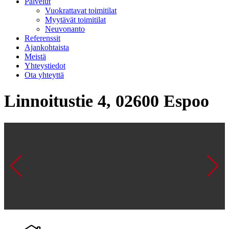
Palvelut
Vuokrattavat toimitilat
Myytävät toimitilat
Neuvonanto
Referenssit
Ajankohtaista
Meistä
Yhteystiedot
Ota yhteyttä
Linnoitustie 4, 02600 Espoo