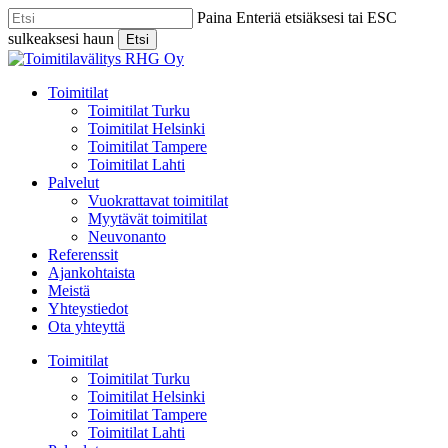
Skip
Paina Enteriä etsiäksesi tai ESC
to
sulkeaksesi haun
Etsi
main
Close
content
Search
Menu
Toimitilat
Toimitilat Turku
Toimitilat Helsinki
Toimitilat Tampere
Toimitilat Lahti
Palvelut
Vuokrattavat toimitilat
Myytävät toimitilat
Neuvonanto
Referenssit
Ajankohtaista
Meistä
Yhteystiedot
Ota yhteyttä
Toimitilat
Toimitilat Turku
Toimitilat Helsinki
Toimitilat Tampere
Toimitilat Lahti