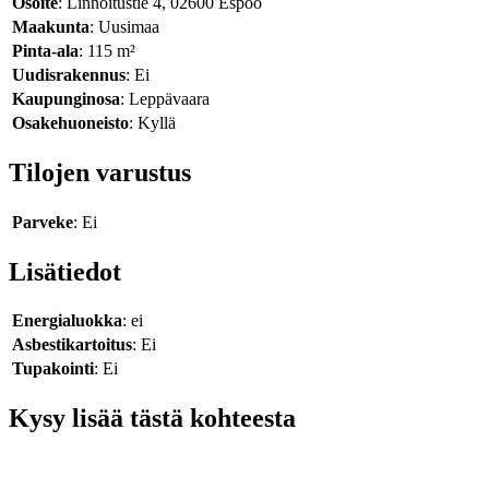
Osoite
: Linnoitustie 4, 02600 Espoo
Maakunta
: Uusimaa
Pinta-ala
: 115 m²
Uudisrakennus
: Ei
Kaupunginosa
: Leppävaara
Osakehuoneisto
: Kyllä
Tilojen varustus
Parveke
: Ei
Lisätiedot
Energialuokka
: ei
Asbestikartoitus
: Ei
Tupakointi
: Ei
Kysy lisää tästä kohteesta