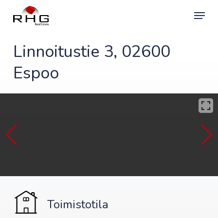
Skip
Menu
to
main
content
Linnoitustie 3, 02600
Espoo
Toimistotila