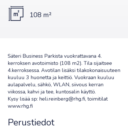
108 m²
Säteri Business Parkista vuokrattavana 4.
kerroksen avotoimisto (108 m2). Tila sijaitsee
4.kerroksessa. Avotilan lisäksi tilakokonaisuuteen
kuuluu 3 huonetta ja keittiö. Vuokraan kuuluu
aulapalvelu, sähkö, WLAN, siivous kerran
viikossa, kahvi ja tee, kuntosalin käyttö.
Kysy lisää sp: heli.reinberg@rhg.fi, toimitilat
www.rhg.fi
Perustiedot