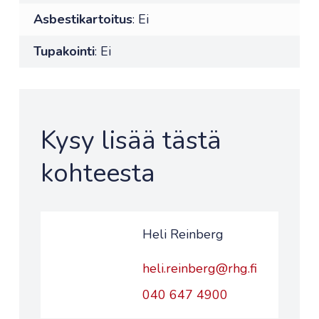
Asbestikartoitus
: Ei
Tupakointi
: Ei
Kysy lisää tästä
kohteesta
Heli Reinberg
heli.reinberg@rhg.fi
040 647 4900