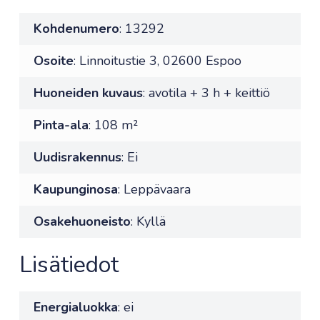
Kohdenumero
: 13292
Osoite
: Linnoitustie 3, 02600 Espoo
Huoneiden kuvaus
: avotila + 3 h + keittiö
Pinta-ala
: 108 m²
Uudisrakennus
: Ei
Kaupunginosa
: Leppävaara
Osakehuoneisto
: Kyllä
Lisätiedot
Energialuokka
: ei