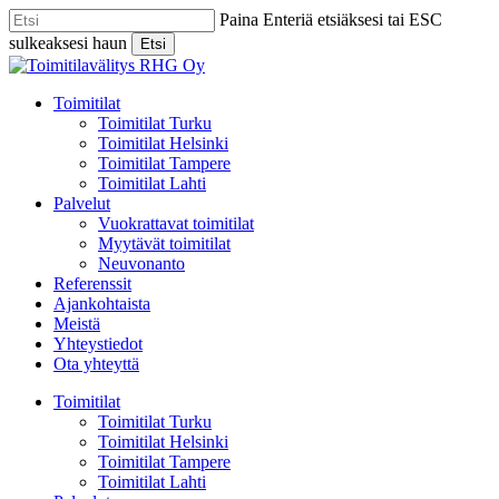
Skip
Paina Enteriä etsiäksesi tai ESC
to
sulkeaksesi haun
Etsi
main
Close
content
Search
Menu
Toimitilat
Toimitilat Turku
Toimitilat Helsinki
Toimitilat Tampere
Toimitilat Lahti
Palvelut
Vuokrattavat toimitilat
Myytävät toimitilat
Neuvonanto
Referenssit
Ajankohtaista
Meistä
Yhteystiedot
Ota yhteyttä
Toimitilat
Toimitilat Turku
Toimitilat Helsinki
Toimitilat Tampere
Toimitilat Lahti