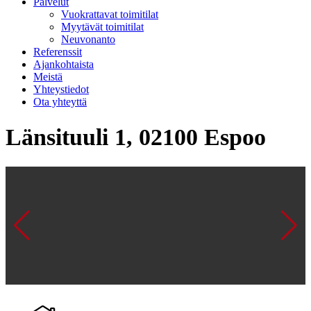
Palvelut
Vuokrattavat toimitilat
Myytävät toimitilat
Neuvonanto
Referenssit
Ajankohtaista
Meistä
Yhteystiedot
Ota yhteyttä
Länsituuli 1, 02100 Espoo