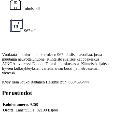
Toimistotila
967 m²
Vuokrataan kolmannen kerroksen 967m2 siistiä avotilaa, jossa
muutama neuvotteluhuone. Kiinteistö sijaitsee kauppakeskus
AINOAn vieressä Espoon Tapiolan keskustassa. Kiinteistö sijaitsee
hyvien kulkuyhteyksien varrella aivan bussi- ja metroaseman
vieressä.
Kysy lisää Jouko Raitanen Helsinki puh. 0504695444
Perustiedot
Kohdenumero
: 9268
Osoite
: Länsituuli 1, 02100 Espoo