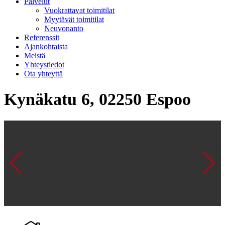
Palvelut
Vuokrattavat toimitilat
Myytävät toimitilat
Neuvonanto
Referenssit
Ajankohtaista
Meistä
Yhteystiedot
Ota yhteyttä
Kynäkatu 6, 02250 Espoo