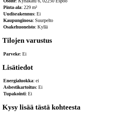
Osoite
: Kynäkatu 6, 02250 Espoo
Pinta-ala
: 229 m²
Uudisrakennus
: Ei
Kaupunginosa
: Suurpelto
Osakehuoneisto
: Kyllä
Tilojen varustus
Parveke
: Ei
Lisätiedot
Energialuokka
: ei
Asbestikartoitus
: Ei
Tupakointi
: Ei
Kysy lisää tästä kohteesta