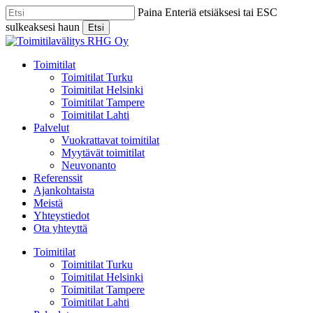
Skip
Paina Enteriä etsiäksesi tai ESC
to
sulkeaksesi haun
Etsi
main
Close
content
Search
Menu
Toimitilat
Toimitilat Turku
Toimitilat Helsinki
Toimitilat Tampere
Toimitilat Lahti
Palvelut
Vuokrattavat toimitilat
Myytävät toimitilat
Neuvonanto
Referenssit
Ajankohtaista
Meistä
Yhteystiedot
Ota yhteyttä
Toimitilat
Toimitilat Turku
Toimitilat Helsinki
Toimitilat Tampere
Toimitilat Lahti