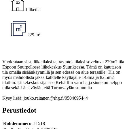
Liiketila
229 m²
Vuokrataan siisti liiketilaksi tai ravintolatilaksi soveltuva 229m2 tila
Espoon Suurpellossa liikekeskus Suuriksessa. Tämä on katutason
tila omalla sisäänkäynnillä ja sen edessä on alue terassille. Tila on
myös mahdollista jakaa kahdelle käyttäjälle 143m2 ja 82,5m2
tiloihin. Liikekeskus sijaitsee Kehä II:n varrella ja sinne on helppo
tulla sekä Länsiväylän että Turunväylän suunnilta.
Kysy lisää: jouko.raitanen@rhg.fi/0504695444
Perustiedot
Kohdenumero
: 11518