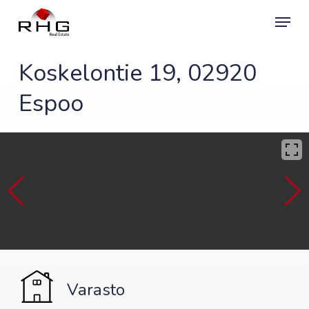
Skip
Menu
to
main
content
Koskelontie 19, 02920
Espoo
Varasto