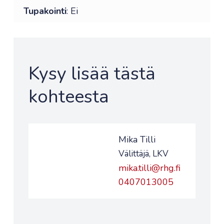
Tupakointi
: Ei
Kysy lisää tästä
kohteesta
Mika Tilli
Välittäjä, LKV
mika.tilli@rhg.fi
0407013005