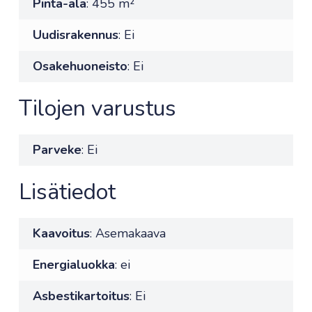
Pinta-ala
: 455 m²
Uudisrakennus
: Ei
Osakehuoneisto
: Ei
Tilojen varustus
Parveke
: Ei
Lisätiedot
Kaavoitus
: Asemakaava
Energialuokka
: ei
Asbestikartoitus
: Ei