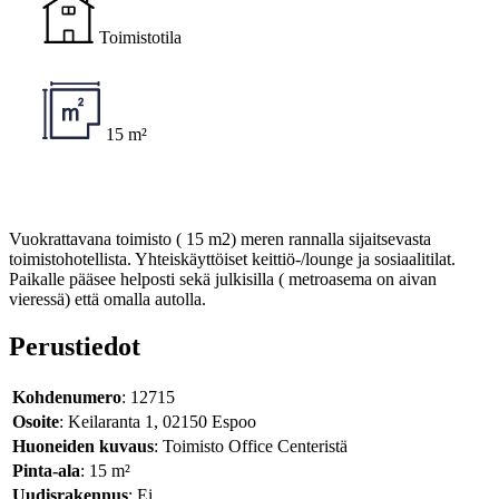
Toimistotila
15 m²
Vuokrattavana toimisto ( 15 m2) meren rannalla sijaitsevasta
toimistohotellista. Yhteiskäyttöiset keittiö-/lounge ja sosiaalitilat.
Paikalle pääsee helposti sekä julkisilla ( metroasema on aivan
vieressä) että omalla autolla.
Perustiedot
Kohdenumero
: 12715
Osoite
: Keilaranta 1, 02150 Espoo
Huoneiden kuvaus
: Toimisto Office Centeristä
Pinta-ala
: 15 m²
Uudisrakennus
: Ei