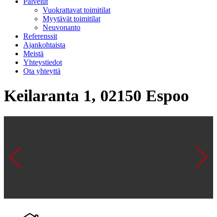
Palvelut
Vuokrattavat toimitilat
Myytävät toimitilat
Neuvonanto
Referenssit
Ajankohtaista
Meistä
Yhteystiedot
Ota yhteyttä
Keilaranta 1, 02150 Espoo