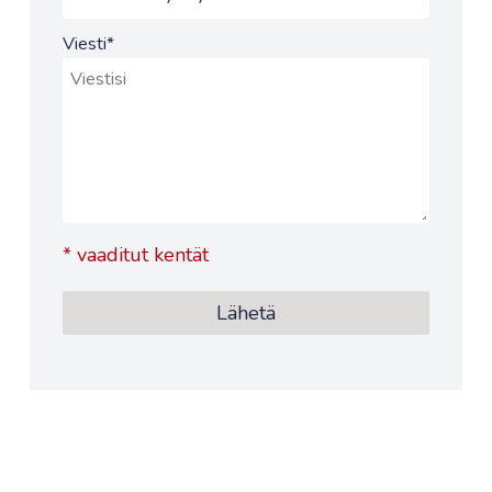
Viesti
*
*
vaaditut kentät