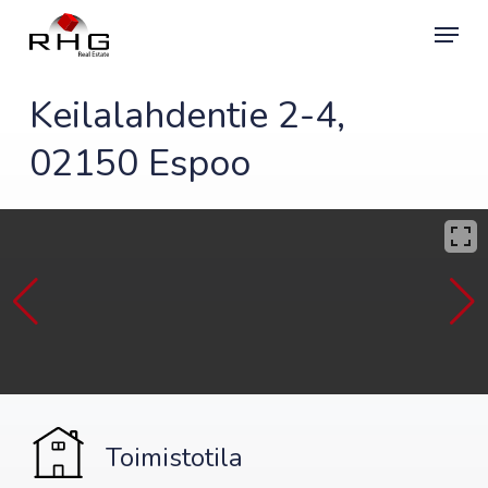
Skip
Menu
to
main
content
Keilalahdentie 2-4,
02150 Espoo
Toimistotila