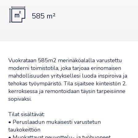
585 m²
Vuokrataan 585m2 merinäköalalla varustettu
moderni toimistotila, joka tarjoaa erinomaisen
mahdollisuuden yrityksellesi luoda inspiroiva ja
tehokas työympäristö. Tila sijaitsee kiinteistön 2.
kerroksessa ja remontoidaan täysin tarpeisiinne
sopivaksi.
Tilat sisältävät:
• Peruslaadun mukaisesti varustetun
taukokeittiön
• Muokattavat neuvottelu- ja työhuoneet.