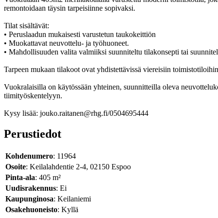
remontoidaan täysin tarpeisiinne sopivaksi.
Tilat sisältävät:
• Peruslaadun mukaisesti varustetun taukokeittiön
• Muokattavat neuvottelu- ja työhuoneet.
• Mahdollisuuden valita valmiiksi suunniteltu tilakonsepti tai suunnitell
Tarpeen mukaan tilakoot ovat yhdistettävissä viereisiin toimistotiloih
Vuokralaisilla on käytössään yhteinen, suunnitteilla oleva neuvotteluk
tiimityöskentelyyn.
Kysy lisää: jouko.raitanen@rhg.fi/0504695444
Perustiedot
Kohdenumero
: 11964
Osoite
: Keilalahdentie 2-4, 02150 Espoo
Pinta-ala
: 405 m²
Uudisrakennus
: Ei
Kaupunginosa
: Keilaniemi
Osakehuoneisto
: Kyllä