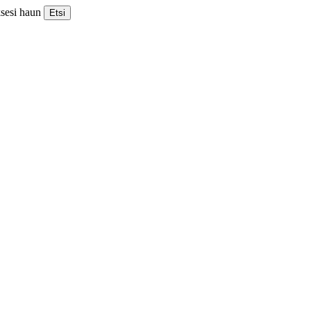
ksesi haun
Etsi