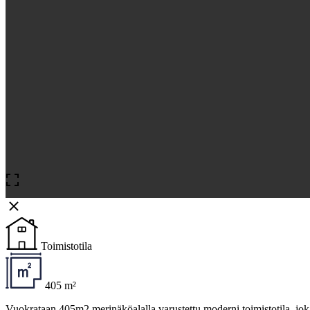
Toimistotila
405 m²
Vuokrataan 405m2 merinäköalalla varustettu moderni toimistotila, joka 