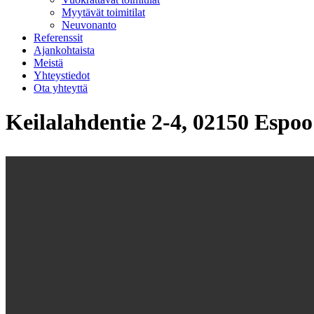
Myytävät toimitilat
Neuvonanto
Referenssit
Ajankohtaista
Meistä
Yhteystiedot
Ota yhteyttä
Keilalahdentie 2-4, 02150 Espoo