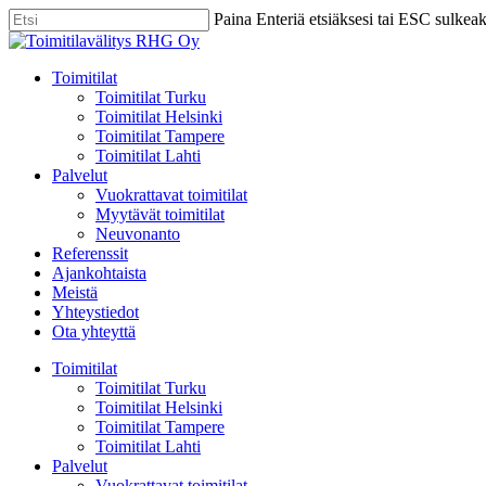
Skip
Paina Enteriä etsiäksesi tai ESC sulkea
to
Close
main
Search
content
Menu
Toimitilat
Toimitilat Turku
Toimitilat Helsinki
Toimitilat Tampere
Toimitilat Lahti
Palvelut
Vuokrattavat toimitilat
Myytävät toimitilat
Neuvonanto
Referenssit
Ajankohtaista
Meistä
Yhteystiedot
Ota yhteyttä
Toimitilat
Toimitilat Turku
Toimitilat Helsinki
Toimitilat Tampere
Toimitilat Lahti
Palvelut
Vuokrattavat toimitilat