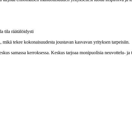
a tila räätälöidysti
in, mikä tekee kokonaisuudesta joustavan kasvavan yrityksen tarpeisiin.
eskus samassa kerroksessa. Keskus tarjoaa monipuolisia neuvottelu- ja ty