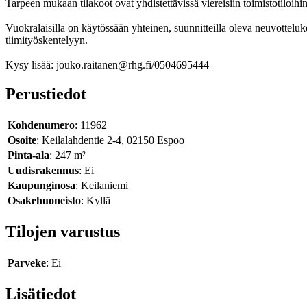
Tarpeen mukaan tilakoot ovat yhdistettävissä viereisiin toimistotiloih
Vuokralaisilla on käytössään yhteinen, suunnitteilla oleva neuvotteluk
tiimityöskentelyyn.
Kysy lisää: jouko.raitanen@rhg.fi/0504695444
Perustiedot
Kohdenumero
: 11962
Osoite
: Keilalahdentie 2-4, 02150 Espoo
Pinta-ala
: 247 m²
Uudisrakennus
: Ei
Kaupunginosa
: Keilaniemi
Osakehuoneisto
: Kyllä
Tilojen varustus
Parveke
: Ei
Lisätiedot