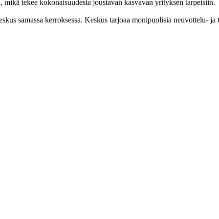
in, mikä tekee kokonaisuudesta joustavan kasvavan yrityksen tarpeisiin.
eskus samassa kerroksessa. Keskus tarjoaa monipuolisia neuvottelu- ja ty