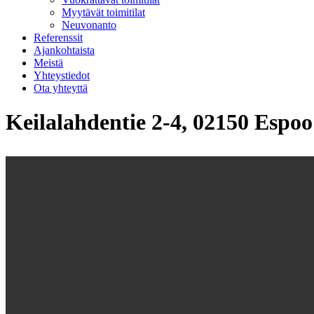
Myytävät toimitilat
Neuvonanto
Referenssit
Ajankohtaista
Meistä
Yhteystiedot
Ota yhteyttä
Keilalahdentie 2-4, 02150 Espoo