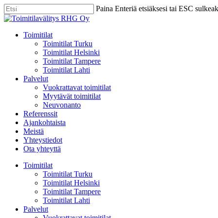
Skip
Paina Enteriä etsiäksesi tai ESC sulkea
to
Close
main
Search
content
Menu
Toimitilat
Toimitilat Turku
Toimitilat Helsinki
Toimitilat Tampere
Toimitilat Lahti
Palvelut
Vuokrattavat toimitilat
Myytävät toimitilat
Neuvonanto
Referenssit
Ajankohtaista
Meistä
Yhteystiedot
Ota yhteyttä
Toimitilat
Toimitilat Turku
Toimitilat Helsinki
Toimitilat Tampere
Toimitilat Lahti
Palvelut
Vuokrattavat toimitilat