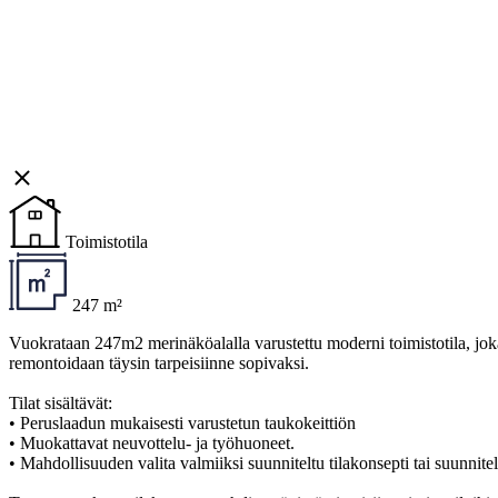
Toimistotila
247 m²
Vuokrataan 247m2 merinäköalalla varustettu moderni toimistotila, joka 
remontoidaan täysin tarpeisiinne sopivaksi.
Tilat sisältävät:
• Peruslaadun mukaisesti varustetun taukokeittiön
• Muokattavat neuvottelu- ja työhuoneet.
• Mahdollisuuden valita valmiiksi suunniteltu tilakonsepti tai suunnitell