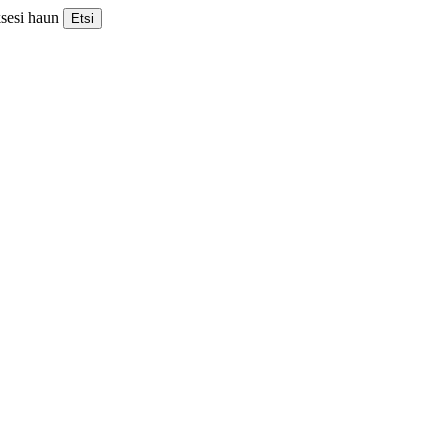
ksesi haun
Etsi