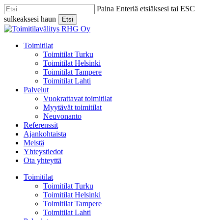
Skip
Paina Enteriä etsiäksesi tai ESC
to
sulkeaksesi haun
Etsi
main
Close
content
Search
Menu
Toimitilat
Toimitilat Turku
Toimitilat Helsinki
Toimitilat Tampere
Toimitilat Lahti
Palvelut
Vuokrattavat toimitilat
Myytävät toimitilat
Neuvonanto
Referenssit
Ajankohtaista
Meistä
Yhteystiedot
Ota yhteyttä
Toimitilat
Toimitilat Turku
Toimitilat Helsinki
Toimitilat Tampere
Toimitilat Lahti