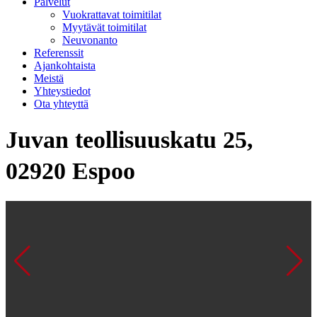
Palvelut
Vuokrattavat toimitilat
Myytävät toimitilat
Neuvonanto
Referenssit
Ajankohtaista
Meistä
Yhteystiedot
Ota yhteyttä
Juvan teollisuuskatu 25,
02920 Espoo