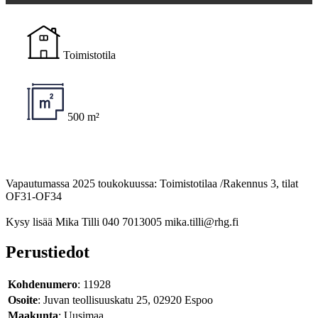
Toimistotila
500 m²
Vapautumassa 2025 toukokuussa: Toimistotilaa /Rakennus 3, tilat
OF31-OF34
Kysy lisää Mika Tilli 040 7013005 mika.tilli@rhg.fi
Perustiedot
Kohdenumero
: 11928
Osoite
: Juvan teollisuuskatu 25, 02920 Espoo
Maakunta
: Uusimaa