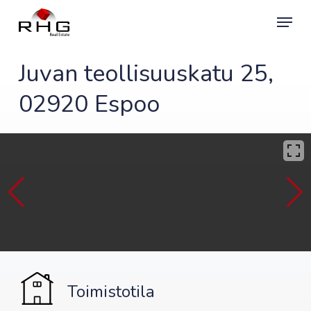
Skip
Menu
to
main
content
Juvan teollisuuskatu 25,
02920 Espoo
Toimistotila