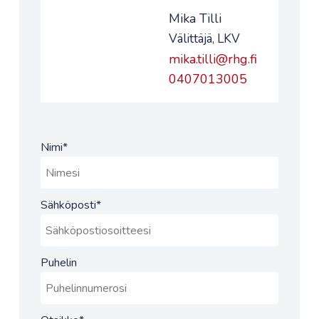
Mika Tilli
Välittäjä, LKV
mika.tilli@rhg.fi
0407013005
Nimi
*
Sähköposti
*
Puhelin