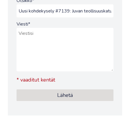
Otsikko
*
Viesti
*
*
vaaditut kentät