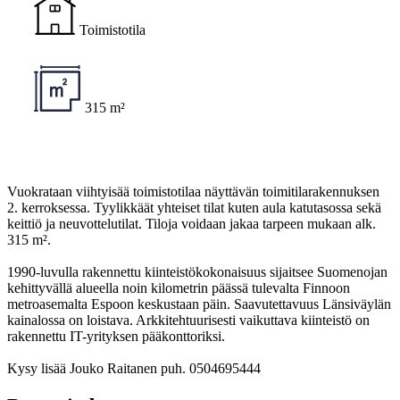
Toimistotila
315 m²
Vuokrataan viihtyisää toimistotilaa näyttävän toimitilarakennuksen
2. kerroksessa. Tyylikkäät yhteiset tilat kuten aula katutasossa sekä
keittiö ja neuvottelutilat. Tiloja voidaan jakaa tarpeen mukaan alk.
315 m².
1990-luvulla rakennettu kiinteistökokonaisuus sijaitsee Suomenojan
kehittyvällä alueella noin kilometrin päässä tulevalta Finnoon
metroasemalta Espoon keskustaan päin. Saavutettavuus Länsiväylän
kainalossa on loistava. Arkkitehtuurisesti vaikuttava kiinteistö on
rakennettu IT-yrityksen pääkonttoriksi.
Kysy lisää Jouko Raitanen puh. 0504695444