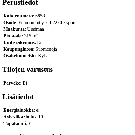
Perustiedot
Kohdenumero
: 6858
Osoite
: Finnoonniitty 7, 02270 Espoo
Maakunta
: Uusimaa
Pinta-ala
: 315 m²
Uudisrakennus
: Ei
Kaupunginosa
: Suomenoja
Osakehuoneisto
: Kyllä
Tilojen varustus
Parveke
: Ei
Lisätiedot
Energialuokka
: ei
Asbestikartoitus
: Ei
Tupakointi
: Ei