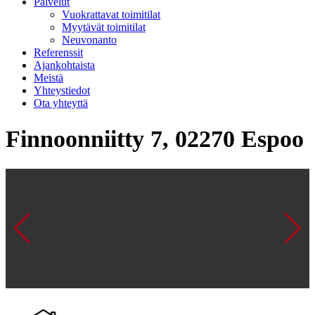
Palvelut
Vuokrattavat toimitilat
Myytävät toimitilat
Neuvonanto
Referenssit
Ajankohtaista
Meistä
Yhteystiedot
Ota yhteyttä
Finnoonniitty 7, 02270 Espoo