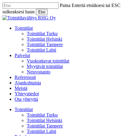
Skip
Paina Enteriä etsiäksesi tai ESC
to
sulkeaksesi haun
Etsi
main
Close
content
Search
Menu
Toimitilat
Toimitilat Turku
Toimitilat Helsinki
Toimitilat Tampere
Toimitilat Lahti
Palvelut
Vuokrattavat toimitilat
Myytävät toimitilat
Neuvonanto
Referenssit
Ajankohtaista
Meistä
Yhteystiedot
Ota yhteyttä
Toimitilat
Toimitilat Turku
Toimitilat Helsinki
Toimitilat Tampere
Toimitilat Lahti