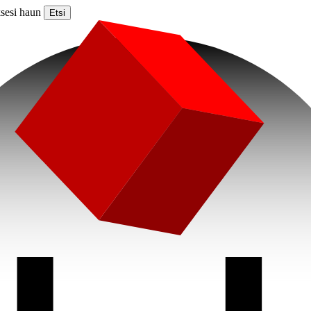
ksesi haun
Etsi