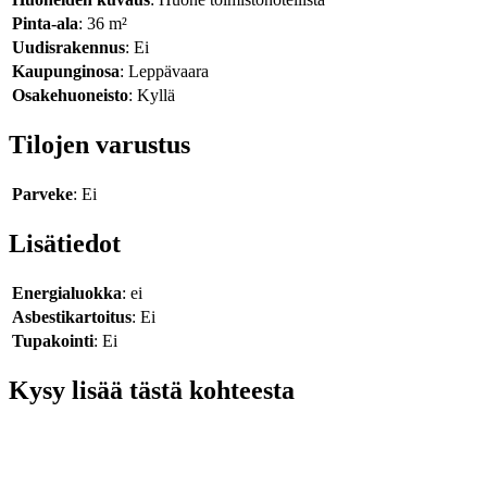
Pinta-ala
: 36 m²
Uudisrakennus
: Ei
Kaupunginosa
: Leppävaara
Osakehuoneisto
: Kyllä
Tilojen varustus
Parveke
: Ei
Lisätiedot
Energialuokka
: ei
Asbestikartoitus
: Ei
Tupakointi
: Ei
Kysy lisää tästä kohteesta