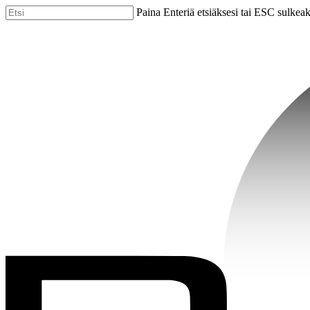
Skip
Paina Enteriä etsiäksesi tai ESC sulkea
to
Close
main
Search
content