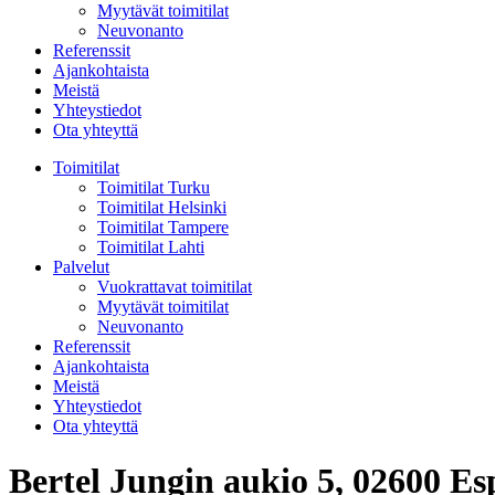
Myytävät toimitilat
Neuvonanto
Referenssit
Ajankohtaista
Meistä
Yhteystiedot
Ota yhteyttä
Toimitilat
Toimitilat Turku
Toimitilat Helsinki
Toimitilat Tampere
Toimitilat Lahti
Palvelut
Vuokrattavat toimitilat
Myytävät toimitilat
Neuvonanto
Referenssit
Ajankohtaista
Meistä
Yhteystiedot
Ota yhteyttä
Bertel Jungin aukio 5, 02600 Es