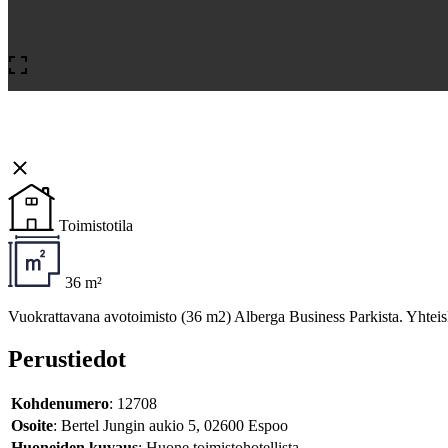
Toimistotila
36 m²
Vuokrattavana avotoimisto (36 m2) Alberga Business Parkista. Yhteiskäyt
Perustiedot
Kohdenumero
: 12708
Osoite
: Bertel Jungin aukio 5, 02600 Espoo
Huoneiden kuvaus
: Huone toimistohotellista