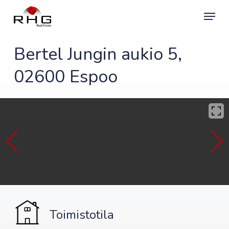
Skip
Menu
to
main
content
Bertel Jungin aukio 5,
02600 Espoo
Toimistotila