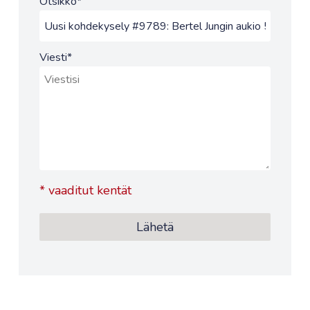
Otsikko
*
Viesti
*
*
vaaditut kentät