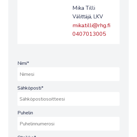
Mika Tilli
Välittäjä, LKV
mika.tilli@rhg.fi
0407013005
Nimi
*
Sähköposti
*
Puhelin