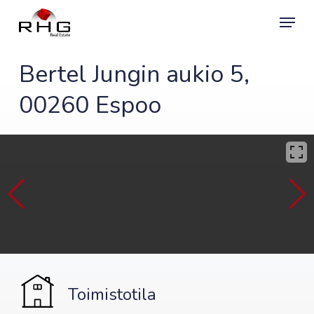
Skip
Menu
to
main
content
Bertel Jungin aukio 5,
00260 Espoo
Toimistotila